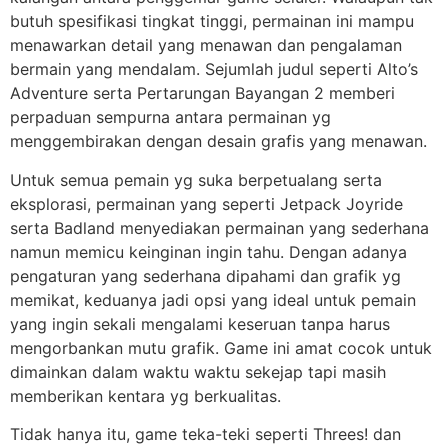
butuh spesifikasi tingkat tinggi, permainan ini mampu
menawarkan detail yang menawan dan pengalaman
bermain yang mendalam. Sejumlah judul seperti Alto’s
Adventure serta Pertarungan Bayangan 2 memberi
perpaduan sempurna antara permainan yg
menggembirakan dengan desain grafis yang menawan.
Untuk semua pemain yg suka berpetualang serta
eksplorasi, permainan yang seperti Jetpack Joyride
serta Badland menyediakan permainan yang sederhana
namun memicu keinginan ingin tahu. Dengan adanya
pengaturan yang sederhana dipahami dan grafik yg
memikat, keduanya jadi opsi yang ideal untuk pemain
yang ingin sekali mengalami keseruan tanpa harus
mengorbankan mutu grafik. Game ini amat cocok untuk
dimainkan dalam waktu waktu sekejap tapi masih
memberikan kentara yg berkualitas.
Tidak hanya itu, game teka-teki seperti Threes! dan