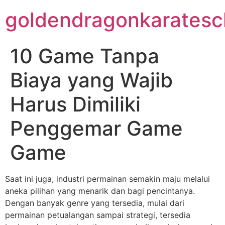
Skip
goldendragonkaratesc
to
content
10 Game Tanpa
Biaya yang Wajib
Harus Dimiliki
Penggemar Game
Game
Saat ini juga, industri permainan semakin maju melalui
aneka pilihan yang menarik dan bagi pencintanya.
Dengan banyak genre yang tersedia, mulai dari
permainan petualangan sampai strategi, tersedia