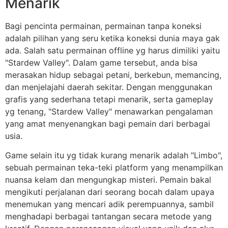
Menarik
Bagi pencinta permainan, permainan tanpa koneksi
adalah pilihan yang seru ketika koneksi dunia maya gak
ada. Salah satu permainan offline yg harus dimiliki yaitu
"Stardew Valley". Dalam game tersebut, anda bisa
merasakan hidup sebagai petani, berkebun, memancing,
dan menjelajahi daerah sekitar. Dengan menggunakan
grafis yang sederhana tetapi menarik, serta gameplay
yg tenang, "Stardew Valley" menawarkan pengalaman
yang amat menyenangkan bagi pemain dari berbagai
usia.
Game selain itu yg tidak kurang menarik adalah "Limbo",
sebuah permainan teka-teki platform yang menampilkan
nuansa kelam dan mengungkap misteri. Pemain bakal
mengikuti perjalanan dari seorang bocah dalam upaya
menemukan yang mencari adik perempuannya, sambil
menghadapi berbagai tantangan secara metode yang