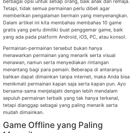
berbagai opsi untuk setiap orang, baik anak dan remaja.
Tetapi, tidak semua permainan perlu dibeli agar
memberikan pengalaman bermain yang menyenangkan.
Dalam artikel ini kita membahas membahas 10 game
gratis yang perlu dimiliki buat penggemar game, baik
yang ada pada platform Android, iOS, PC, atau konsol.
Permainan-permainan tersebut bukan hanya
menawarkan permainan yang menarik serta visual
menawan, namun serta menyediakan rintangan
menantang bagi para pemain. Beberapa di antaranya
bahkan dapat dimainkan tanpa internet, maka Anda bisa
menikmati permainan kapan saja serta kapan pun. Ayo
bersama-sama menjelajahi dengan lebih mendalam
sepuluh permainan terbaik yang tak hanya terkenal,
tetapi dianggap sebagai yang paling menarik serta
mudah dimainkan.
Game Offline yang Paling