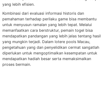
yang lebih efisien.
Kombinasi dari evaluasi informasi historis dan
pemahaman terhadap perilaku game bisa membantu
untuk menyusun ramalan yang lebih tepat. Melalui
memanfaatkan cara berstruktur, pemain togel bisa
mendapatkan pandangan yang lebih jelas tentang hasil
yang mungkin terjadi. Dalam lotere pools Macau,
pengetahuan yang dan penyelidikan cermat sangatlah
diperlukan untuk mengoptimalkan kesempatan untuk
mendapatkan hadiah besar serta memaksimalkan
proses bermain.