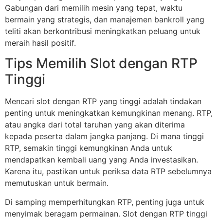
Gabungan dari memilih mesin yang tepat, waktu
bermain yang strategis, dan manajemen bankroll yang
teliti akan berkontribusi meningkatkan peluang untuk
meraih hasil positif.
Tips Memilih Slot dengan RTP
Tinggi
Mencari slot dengan RTP yang tinggi adalah tindakan
penting untuk meningkatkan kemungkinan menang. RTP,
atau angka dari total taruhan yang akan diterima
kepada peserta dalam jangka panjang. Di mana tinggi
RTP, semakin tinggi kemungkinan Anda untuk
mendapatkan kembali uang yang Anda investasikan.
Karena itu, pastikan untuk periksa data RTP sebelumnya
memutuskan untuk bermain.
Di samping memperhitungkan RTP, penting juga untuk
menyimak beragam permainan. Slot dengan RTP tinggi