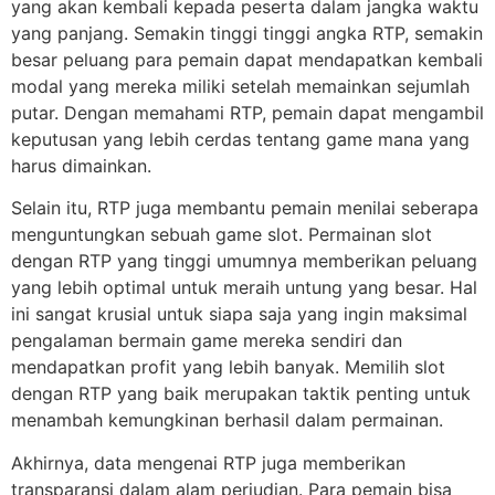
yang akan kembali kepada peserta dalam jangka waktu
yang panjang. Semakin tinggi tinggi angka RTP, semakin
besar peluang para pemain dapat mendapatkan kembali
modal yang mereka miliki setelah memainkan sejumlah
putar. Dengan memahami RTP, pemain dapat mengambil
keputusan yang lebih cerdas tentang game mana yang
harus dimainkan.
Selain itu, RTP juga membantu pemain menilai seberapa
menguntungkan sebuah game slot. Permainan slot
dengan RTP yang tinggi umumnya memberikan peluang
yang lebih optimal untuk meraih untung yang besar. Hal
ini sangat krusial untuk siapa saja yang ingin maksimal
pengalaman bermain game mereka sendiri dan
mendapatkan profit yang lebih banyak. Memilih slot
dengan RTP yang baik merupakan taktik penting untuk
menambah kemungkinan berhasil dalam permainan.
Akhirnya, data mengenai RTP juga memberikan
transparansi dalam alam perjudian. Para pemain bisa