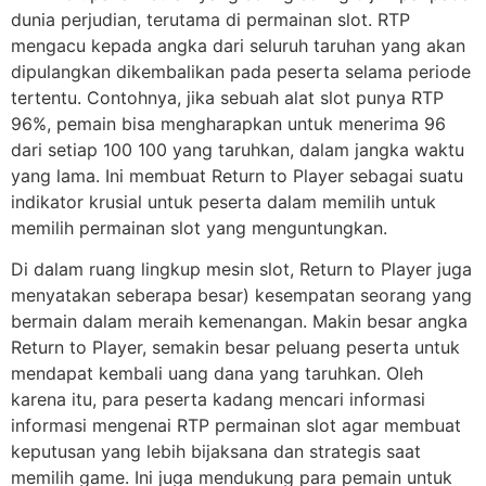
dunia perjudian, terutama di permainan slot. RTP
mengacu kepada angka dari seluruh taruhan yang akan
dipulangkan dikembalikan pada peserta selama periode
tertentu. Contohnya, jika sebuah alat slot punya RTP
96%, pemain bisa mengharapkan untuk menerima 96
dari setiap 100 100 yang taruhkan, dalam jangka waktu
yang lama. Ini membuat Return to Player sebagai suatu
indikator krusial untuk peserta dalam memilih untuk
memilih permainan slot yang menguntungkan.
Di dalam ruang lingkup mesin slot, Return to Player juga
menyatakan seberapa besar) kesempatan seorang yang
bermain dalam meraih kemenangan. Makin besar angka
Return to Player, semakin besar peluang peserta untuk
mendapat kembali uang dana yang taruhkan. Oleh
karena itu, para peserta kadang mencari informasi
informasi mengenai RTP permainan slot agar membuat
keputusan yang lebih bijaksana dan strategis saat
memilih game. Ini juga mendukung para pemain untuk