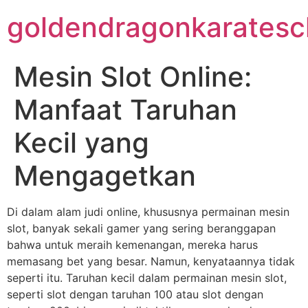
Skip
goldendragonkaratesc
to
content
Mesin Slot Online:
Manfaat Taruhan
Kecil yang
Mengagetkan
Di dalam alam judi online, khususnya permainan mesin
slot, banyak sekali gamer yang sering beranggapan
bahwa untuk meraih kemenangan, mereka harus
memasang bet yang besar. Namun, kenyataannya tidak
seperti itu. Taruhan kecil dalam permainan mesin slot,
seperti slot dengan taruhan 100 atau slot dengan