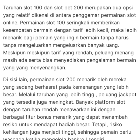
Taruhan slot 100 dan slot bet 200 merupakan dua opsi
yang relatif dikenal di antara penggemar permainan slot
online. Permainan slot 100 seringkali memberikan
kesempatan bermain dengan tarif lebih kecil, maka lebih
menarik bagi pemain yang ingin bermain tanpa harus
tanpa mengeluarkan mengeluarkan banyak uang.
Meskipun meskipun tarif yang rendah, peluang menang
masih ada serta bisa menyediakan pengalaman bermain
yang yang menyenangkan.
Di sisi lain, permainan slot 200 menarik oleh mereka
yang sedang berhasrat pada kemenangan yang lebih
besar. Melalui taruhan yang lebih tinggi, peluang jackpot
yang tersedia juga meningkat. Banyak platform slot
dengan taruhan rendah menawarkan ini dengan
berbagai fitur bonus menarik yang dapat menambah
resiko untuk mendapat hadiah besar. Tetapi, risiko
kehilangan juga menjadi tinggi, sehingga pemain perlu
waspada ketika mengelola bankroll sendiri.