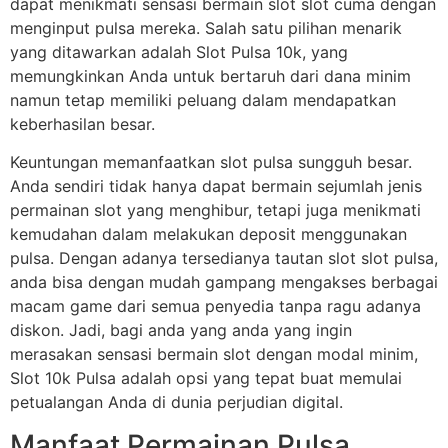
dapat menikmati sensasi bermain slot slot cuma dengan
menginput pulsa mereka. Salah satu pilihan menarik
yang ditawarkan adalah Slot Pulsa 10k, yang
memungkinkan Anda untuk bertaruh dari dana minim
namun tetap memiliki peluang dalam mendapatkan
keberhasilan besar.
Keuntungan memanfaatkan slot pulsa sungguh besar.
Anda sendiri tidak hanya dapat bermain sejumlah jenis
permainan slot yang menghibur, tetapi juga menikmati
kemudahan dalam melakukan deposit menggunakan
pulsa. Dengan adanya tersedianya tautan slot slot pulsa,
anda bisa dengan mudah gampang mengakses berbagai
macam game dari semua penyedia tanpa ragu adanya
diskon. Jadi, bagi anda yang anda yang ingin
merasakan sensasi bermain slot dengan modal minim,
Slot 10k Pulsa adalah opsi yang tepat buat memulai
petualangan Anda di dunia perjudian digital.
Manfaat Permainan Pulsa