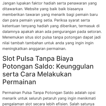
Jangan lupakan faktor hadiah serta penawaran yang
ditawarkan. Website yang baik baik biasanya
memberikan tawaran yang menarik bagi pemain baru
dan para pemain yang setia. Periksa syarat serta
ketentuan tenyang hadiah yang diberikan, termasuk di
dalamnya apakah akan ada pengurangan pada setoran.
Menemukan situs slot pulsa tanpa potongan dapat jadi
nilai tambah tambahan untuk anda yang ingin ingin
meningkatkan anggaran permainan.
Slot Pulsa Tanpa Biaya
Potongan Saldo: Keunggulan
serta Cara Melakukan
Permainan
Permainan Pulsa Tanpa Potongan Saldo adalah opsi
menarik untuk seluruh petaruh yang ingin menikmati
pengalaman slot secara lebih efisien. Salah satunya