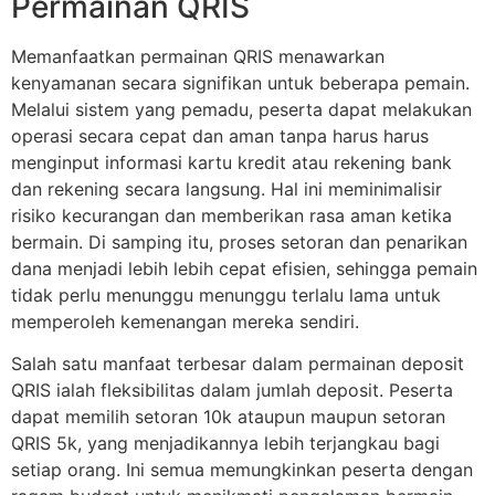
Permainan QRIS
Memanfaatkan permainan QRIS menawarkan
kenyamanan secara signifikan untuk beberapa pemain.
Melalui sistem yang pemadu, peserta dapat melakukan
operasi secara cepat dan aman tanpa harus harus
menginput informasi kartu kredit atau rekening bank
dan rekening secara langsung. Hal ini meminimalisir
risiko kecurangan dan memberikan rasa aman ketika
bermain. Di samping itu, proses setoran dan penarikan
dana menjadi lebih lebih cepat efisien, sehingga pemain
tidak perlu menunggu menunggu terlalu lama untuk
memperoleh kemenangan mereka sendiri.
Salah satu manfaat terbesar dalam permainan deposit
QRIS ialah fleksibilitas dalam jumlah deposit. Peserta
dapat memilih setoran 10k ataupun maupun setoran
QRIS 5k, yang menjadikannya lebih terjangkau bagi
setiap orang. Ini semua memungkinkan peserta dengan