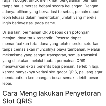
ragam budget untuk menikmati pengalaman bermain
tanpa harus merasa bebani secara keuangan. Dengan
adanya pilihan yang bervariasi tersebut, pemain dapat
lebih leluasa dalam menentukan jumlah yang mereka
ingin berinvestasi pada game.
Di sisi lain, permainan QRIS bebas dari potongan
menjadi daya tarik tersendiri. Peserta dapat
memanfaatkan total dana yang telah mereka setorkan
tanpa cemas akan munculnya biaya tambahan. Melalui
mekanisme yang sangat transparan, semua transaksi
yang dilakukan melalui tautan permainan QRIS
menawarkan extra benefits bagi pemain. Terlebih lagi,
karena banyaknya variasi slot gacor QRIS, peluang agar
mendapatkan kemenangan besar semakin lebih besar
lebar.
Cara Meng lakukan Penyetoran
Slot QRIS