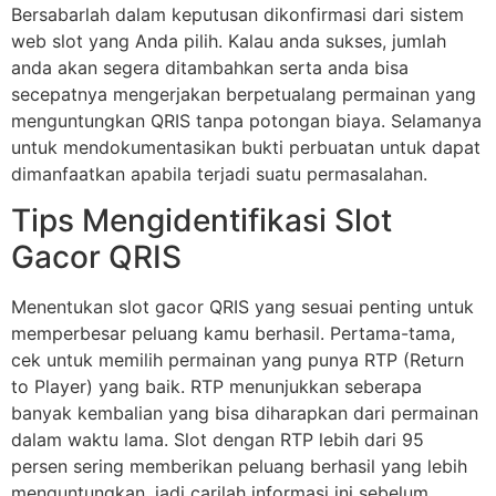
Bersabarlah dalam keputusan dikonfirmasi dari sistem
web slot yang Anda pilih. Kalau anda sukses, jumlah
anda akan segera ditambahkan serta anda bisa
secepatnya mengerjakan berpetualang permainan yang
menguntungkan QRIS tanpa potongan biaya. Selamanya
untuk mendokumentasikan bukti perbuatan untuk dapat
dimanfaatkan apabila terjadi suatu permasalahan.
Tips Mengidentifikasi Slot
Gacor QRIS
Menentukan slot gacor QRIS yang sesuai penting untuk
memperbesar peluang kamu berhasil. Pertama-tama,
cek untuk memilih permainan yang punya RTP (Return
to Player) yang baik. RTP menunjukkan seberapa
banyak kembalian yang bisa diharapkan dari permainan
dalam waktu lama. Slot dengan RTP lebih dari 95
persen sering memberikan peluang berhasil yang lebih
menguntungkan, jadi carilah informasi ini sebelum