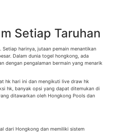
m Setiap Taruhan
. Setiap harinya, jutaan pemain menantikan
besar. Dalam dunia togel hongkong, ada
aitan dengan pengalaman bermain yang menarik
 hk hari ini dan mengikuti live draw hk
si hk, banyak opsi yang dapat ditemukan di
n yang ditawarkan oleh Hongkong Pools dan
sal dari Hongkong dan memiliki sistem