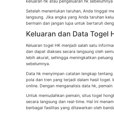
keluaran hk atau pengeluaran hk sebelumnya 
Setelah menentukan taruhan, Anda tinggal me
langsung. Jika angka yang Anda taruhan kelu
bermain dan jangan lupa untuk bertaruh deng
Keluaran dan Data Togel 
Keluaran togel HK menjadi salah satu informas
dan dapat diakses secara langsung oleh sem
lebih akurat, sehingga meningkatkan peluang u
sebelumnya.
Data hk menyimpan catatan lengkap tentang h
pola dan tren yang terjadi dalam hasil togel
online. Dengan menganalisis data hk, pemain
Untuk memudahkan pemain, situs togel hongk
secara langsung dan real-time. Hal ini mena
berbagai fasilitas yang ditawarkan oleh ba