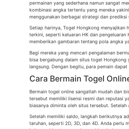
permainan yang sederhana namun sangat men
kombinasi angka tertentu yang mereka yakin
menggunakan berbagai strategi dan prediksi
Setiap harinya, Togel Hongkong menyajikan ha
terkini, seperti keluaran HK dan pengeluaran
memberikan gambaran tentang pola angka ya
Bagi mereka yang mencari pengalaman bermain 
bisa bergabung dalam situs togel Hongkong 
langsung. Dengan begitu, para pemain dapat m
Cara Bermain Togel Onlin
Bermain togel online sangatlah mudah dan bisa
tersebut memiliki lisensi resmi dan reputasi
biasanya diminta oleh situs tersebut. Setel
Setelah memiliki saldo, langkah berikutnya a
taruhan, seperti 2D, 3D, dan 4D. Anda perl