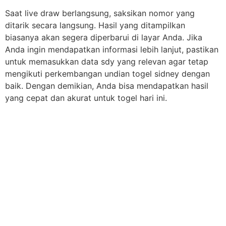
Saat live draw berlangsung, saksikan nomor yang
ditarik secara langsung. Hasil yang ditampilkan
biasanya akan segera diperbarui di layar Anda. Jika
Anda ingin mendapatkan informasi lebih lanjut, pastikan
untuk memasukkan data sdy yang relevan agar tetap
mengikuti perkembangan undian togel sidney dengan
baik. Dengan demikian, Anda bisa mendapatkan hasil
yang cepat dan akurat untuk togel hari ini.