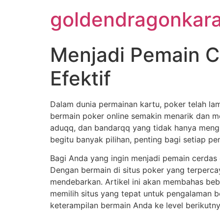
Skip
goldendragonkar
to
content
Menjadi Pemain Ce
Efektif
Dalam dunia permainan kartu, poker telah la
bermain poker online semakin menarik dan me
aduqq, dan bandarqq yang tidak hanya mengh
begitu banyak pilihan, penting bagi setiap pe
Bagi Anda yang ingin menjadi pemain cerdas
Dengan bermain di situs poker yang terperca
mendebarkan. Artikel ini akan membahas beb
memilih situs yang tepat untuk pengalaman be
keterampilan bermain Anda ke level berikutny