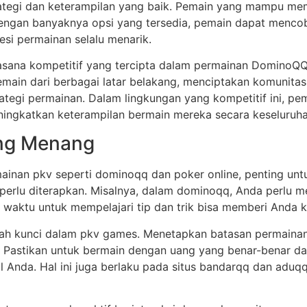
ategi dan keterampilan yang baik. Pemain yang mampu mem
Dengan banyaknya opsi yang tersedia, pemain dapat menco
si permainan selalu menarik.
uasana kompetitif yang tercipta dalam permainan DominoQQ
in dari berbagai latar belakang, menciptakan komunitas 
tegi permainan. Dalam lingkungan yang kompetitif ini, p
eningkatkan keterampilan bermain mereka secara keseluruha
ang Menang
inan pkv seperti dominoqq dan poker online, penting un
 perlu diterapkan. Misalnya, dalam dominoqq, Anda perlu m
waktu untuk mempelajari tip dan trik bisa memberi Anda k
lah kunci dalam pkv games. Menetapkan batasan permaina
n. Pastikan untuk bermain dengan uang yang benar-benar da
 Anda. Hal ini juga berlaku pada situs bandarqq dan aduqq