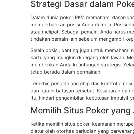
Strategi Dasar dalam Pok
Dalam dunia poker PKV, memahami dasar-dasa
memperhatikan posisi Anda di meja. Posisi d
atau melipat. Sebagai pemain, Anda harus men
tindakan pemain lain sebelum mengambil kep
Selain posisi, penting juga untuk memahami n
kartu yang mungkin dipegang oleh lawan. M
memberikan Anda keuntungan strategis. Selai
tetap berada dalam permainan.
Terakhir, pengelolaan chip dan kontrol emosi
dan patuhi batasan tersebut. Kesabaran dan 
itu, hindari pengambilan keputusan impulsif 
Memilih Situs Poker yan
Ketika memilih situs poker, keamanan merupa
diatur oleh otoritas perjudian yang berwena