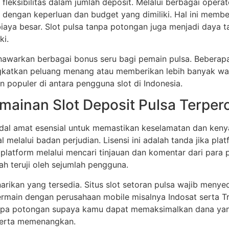
 fleksibilitas dalam jumlah deposit. Melalui berbagai operat
i dengan keperluan dan budget yang dimiliki. Hal ini mem
aya besar. Slot pulsa tanpa potongan juga menjadi daya t
ki.
i menawarkan berbagai bonus seru bagi pemain pulsa. Beber
ingkatkan peluang menang atau memberikan lebih banyak w
an populer di antara pengguna slot di Indonesia.
rmainan Slot Deposit Pulsa Terper
andal amat esensial untuk memastikan keselamatan dan ken
al melalui badan perjudian. Lisensi ini adalah tanda jika pl
i platform melalui mencari tinjauan dan komentar dari para
 teruji oleh sejumlah pengguna.
narikan yang tersedia. Situs slot setoran pulsa wajib men
rmain dengan perusahaan mobile misalnya Indosat serta Tri
anpa potongan supaya kamu dapat memaksimalkan dana yan
serta memenangkan.