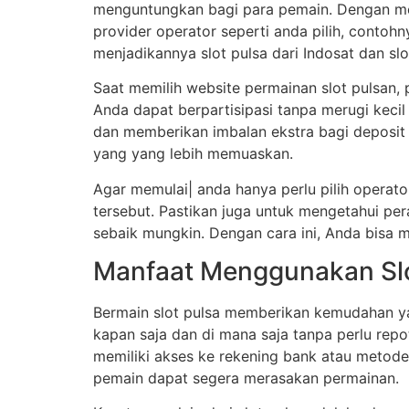
menguntungkan bagi para pemain. Dengan me
provider operator seperti anda pilih, contohn
menjadikannya slot pulsa dari Indosat dan slot
Saat memilih website permainan slot pulsan, 
Anda dapat berpartisipasi tanpa merugi keci
dan memberikan imbalan ekstra bagi deposit
yang yang lebih memuaskan.
Agar memulai| anda hanya perlu pilih operat
tersebut. Pastikan juga untuk mengetahui per
sebaik mungkin. Dengan cara ini, Anda bisa m
Manfaat Menggunakan Slo
Bermain slot pulsa memberikan kemudahan yan
kapan saja dan di mana saja tanpa perlu re
memiliki akses ke rekening bank atau metode
pemain dapat segera merasakan permainan.