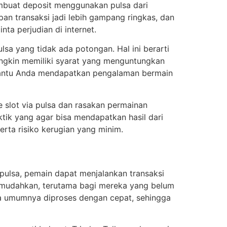
mbuat deposit menggunakan pulsa dari
apan transaksi jadi lebih gampang ringkas, dan
nta perjudian di internet.
sa yang tidak ada potongan. Hal ini berarti
ungkin memiliki syarat yang menguntungkan
mbantu Anda mendapatkan pengalaman bermain
 slot via pulsa dan rasakan permainan
ktik yang agar bisa mendapatkan hasil dari
rta risiko kerugian yang minim.
pulsa, pemain dapat menjalankan transaksi
memudahkan, terutama bagi mereka yang belum
lsa umumnya diproses dengan cepat, sehingga