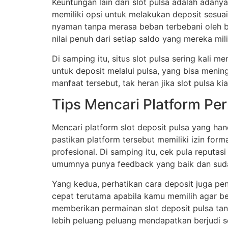
Keuntungan lain dari slot pulsa adalah adanya
memiliki opsi untuk melakukan deposit sesua
nyaman tanpa merasa beban terbebani oleh bi
nilai penuh dari setiap saldo yang mereka mili
Di samping itu, situs slot pulsa sering kal
untuk deposit melalui pulsa, yang bisa men
manfaat tersebut, tak heran jika slot pulsa ki
Tips Mencari Platform Pe
Mencari platform slot deposit pulsa yang h
pastikan platform tersebut memiliki izin form
profesional. Di samping itu, cek pula reputas
umumnya punya feedback yang baik dan sudah
Yang kedua, perhatikan cara deposit juga pe
cepat terutama apabila kamu memilih agar be
memberikan permainan slot deposit pulsa t
lebih peluang peluang mendapatkan berjudi 