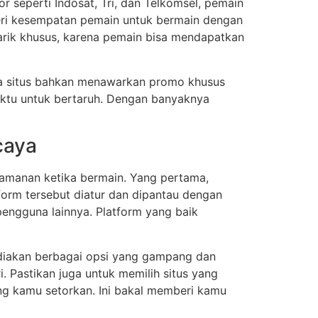
or seperti Indosat, Tri, dan Telkomsel, pemain
beri kesempatan pemain untuk bermain dengan
arik khusus, karena pemain bisa mendapatkan
apa situs bahkan menawarkan promo khusus
aktu untuk bertaruh. Dengan banyaknya
caya
yamanan ketika bermain. Yang pertama,
atform tersebut diatur dan dipantau dengan
 pengguna lainnya. Platform yang baik
yediakan berbagai opsi yang gampang dan
. Pastikan juga untuk memilih situs yang
g kamu setorkan. Ini bakal memberi kamu