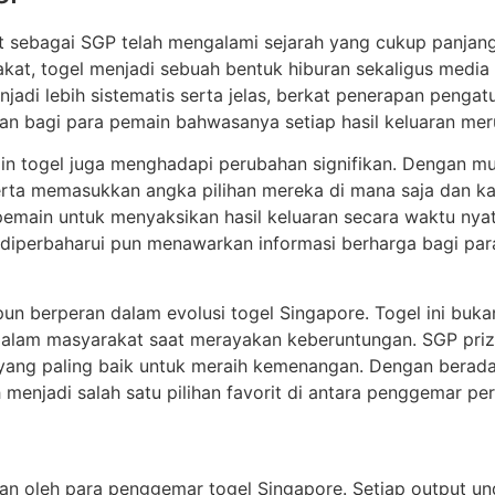
ut sebagai SGP telah mengalami sejarah yang cukup panjan
akat, togel menjadi sebuah bentuk hiburan sekaligus media
di lebih sistematis serta jelas, berkat penerapan penga
an bagi para pemain bahwasanya setiap hasil keluaran meru
n togel juga menghadapi perubahan signifikan. Dengan mun
ta memasukkan angka pilihan mereka di mana saja dan ka
main untuk menyaksikan hasil keluaran secara waktu nya
u diperbaharui pun menawarkan informasi berharga bagi pa
pun berperan dalam evolusi togel Singapore. Togel ini buka
 dalam masyarakat saat merayakan keberuntungan. SGP priz
ang paling baik untuk meraih kemenangan. Dengan berada
enjadi salah satu pilihan favorit di antara penggemar per
an oleh para penggemar togel Singapore. Setiap output un