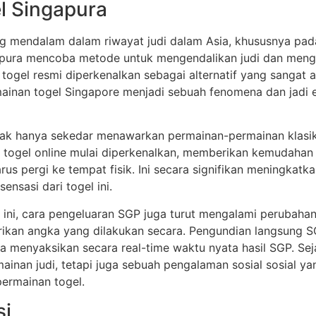
l Singapura
g mendalam dalam riwayat judi dalam Asia, khususnya pada 
pura mencoba metode untuk mengendalikan judi dan menguran
togel resmi diperkenalkan sebagai alternatif yang sangat 
ermainan togel Singapore menjadi sebuah fenomena dan jadi
ak hanya sekedar menawarkan permainan-permainan klasik, 
t, togel online mulai diperkenalkan, memberikan kemudahan
arus pergi ke tempat fisik. Ini secara signifikan meningkat
nsasi dari togel ini.
ni, cara pengeluaran SGP juga turut mengalami perubahan.
rikan angka yang dilakukan secara. Pengundian langsung 
a menyaksikan secara real-time waktu nyata hasil SGP. Sej
inan judi, tetapi juga sebuah pengalaman sosial sosial 
ermainan togel.
si