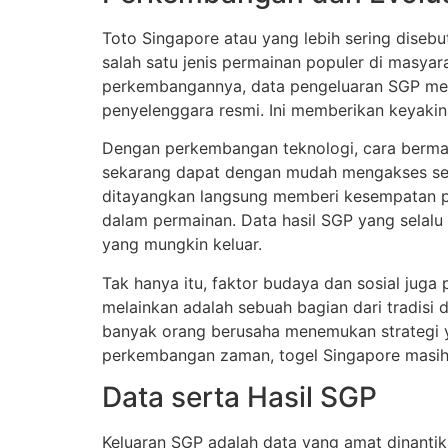
Toto Singapore atau yang lebih sering diseb
salah satu jenis permainan populer di masyar
perkembangannya, data pengeluaran SGP menja
penyelenggara resmi. Ini memberikan keyakin
Dengan perkembangan teknologi, cara bermai
sekarang dapat dengan mudah mengakses ser
ditayangkan langsung memberi kesempatan pe
dalam permainan. Data hasil SGP yang selal
yang mungkin keluar.
Tak hanya itu, faktor budaya dan sosial juga 
melainkan adalah sebuah bagian dari tradisi
banyak orang berusaha menemukan strategi y
perkembangan zaman, togel Singapore masih m
Data serta Hasil SGP
Keluaran SGP adalah data yang amat dinantik