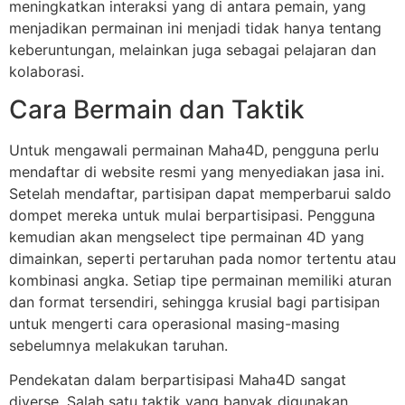
meningkatkan interaksi yang di antara pemain, yang
menjadikan permainan ini menjadi tidak hanya tentang
keberuntungan, melainkan juga sebagai pelajaran dan
kolaborasi.
Cara Bermain dan Taktik
Untuk mengawali permainan Maha4D, pengguna perlu
mendaftar di website resmi yang menyediakan jasa ini.
Setelah mendaftar, partisipan dapat memperbarui saldo
dompet mereka untuk mulai berpartisipasi. Pengguna
kemudian akan mengselect tipe permainan 4D yang
dimainkan, seperti pertaruhan pada nomor tertentu atau
kombinasi angka. Setiap tipe permainan memiliki aturan
dan format tersendiri, sehingga krusial bagi partisipan
untuk mengerti cara operasional masing-masing
sebelumnya melakukan taruhan.
Pendekatan dalam berpartisipasi Maha4D sangat
diverse. Salah satu taktik yang banyak digunakan