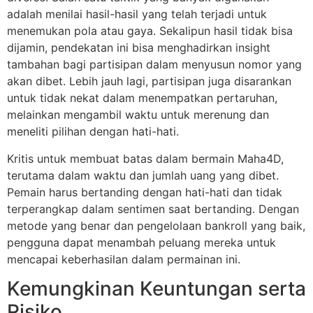
adalah menilai hasil-hasil yang telah terjadi untuk
menemukan pola atau gaya. Sekalipun hasil tidak bisa
dijamin, pendekatan ini bisa menghadirkan insight
tambahan bagi partisipan dalam menyusun nomor yang
akan dibet. Lebih jauh lagi, partisipan juga disarankan
untuk tidak nekat dalam menempatkan pertaruhan,
melainkan mengambil waktu untuk merenung dan
meneliti pilihan dengan hati-hati.
Kritis untuk membuat batas dalam bermain Maha4D,
terutama dalam waktu dan jumlah uang yang dibet.
Pemain harus bertanding dengan hati-hati dan tidak
terperangkap dalam sentimen saat bertanding. Dengan
metode yang benar dan pengelolaan bankroll yang baik,
pengguna dapat menambah peluang mereka untuk
mencapai keberhasilan dalam permainan ini.
Kemungkinan Keuntungan serta
Risiko