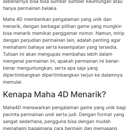
sebenarnya bisa bisa sumber sumber keuntungan atau
hanya permainan belaka.
Maha 4D memberikan pengalaman yang unik dan
menarik, dengan berbagai pilihan game yang mungkin
bisa menarik memikat penggemar nomor. Namun, mirip
dengan perjudian permainan lain, adalah penting agar
memahami bahaya serta kesempatan yang tersedia.
Tulisan ini akan mengupas membahas lebih dalam
mengenai permainan ini, apakah permainan ini benar-
benar menguntungkan, serta apa saja yang
dipertimbangkan dipertimbangkan terjun ke dalamnya
memulai.
Kenapa Maha 4D Menarik?
Maha4D menawarkan pengalaman game yang unik bagi
pecinta permainan undi serta judi. Dengan format yang
sangat sederhana, pengguna bisa dengan mudah
memahami bagaimana cara bermain dan memasang