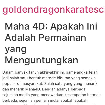
Skip
goldendragonkaratesc
to
content
Maha 4D: Apakah Ini
Adalah Permainan
yang
Menguntungkan
Dalam banyak tahun akhir-akhir ini, game angka telah
jadi salah satu bentuk metode hiburan yang semakin
populer di masyarakat. Salah satu yang yang menarik
dan menarik Maha4D. Dengan adanya berbagai
sejumlah media yang menawarkan kesempatan bermain
berbeda, sejumlah pemain mulai apakah apakah