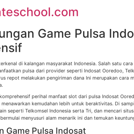
ateschool.com
tungan Game Pulsa Indo
nsif
 terkenal di kalangan masyarakat Indonesia. Salah satu car
faatkan pulsa dari provider seperti Indosat Ooredoo, Telk
arus repot melakukan pengiriman dana Ini merupakan cara
a.
 komprehensif perihal manfaat slot dari pulsa Indosat Oore
 menawarkan kemudahan lebih untuk beraktivitas. Di sampi
lain seperti Telkomsel Indonesia serta Tri, dan mencari situ
 bermulai menyusuri alam menarik ini dan temukan keuntun
 Game Pulsa Indosat