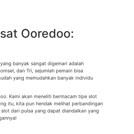
sat Ooredoo:
a yang banyak sangat digemari adalah
omsel, dan Tri, sejumlah pemain bisa
 mudah yang memudahkan banyak individu
doo. Kami akan meneliti bermacam tipe slot
ng itu, kita pun hendak melihat perbandingan
s slot dari pulsa yang dapat diandalkan yang
gannya!