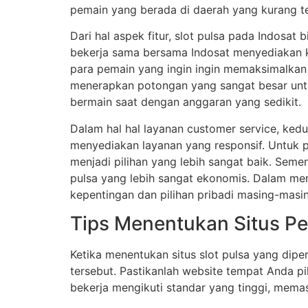
pemain yang berada di daerah yang kurang t
Dari hal aspek fitur, slot pulsa pada Indosa
bekerja sama bersama Indosat menyediakan ke
para pemain yang ingin ingin memaksimalkan 
menerapkan potongan yang sangat besar untu
bermain saat dengan anggaran yang sedikit.
Dalam hal hal layanan customer service, kedu
menyediakan layanan yang responsif. Untuk 
menjadi pilihan yang lebih sangat baik. Seme
pulsa yang lebih sangat ekonomis. Dalam me
kepentingan dan pilihan pribadi masing-masi
Tips Menentukan Situs Pe
Ketika menentukan situs slot pulsa yang dipe
tersebut. Pastikanlah website tempat Anda pil
bekerja mengikuti standar yang tinggi, mem