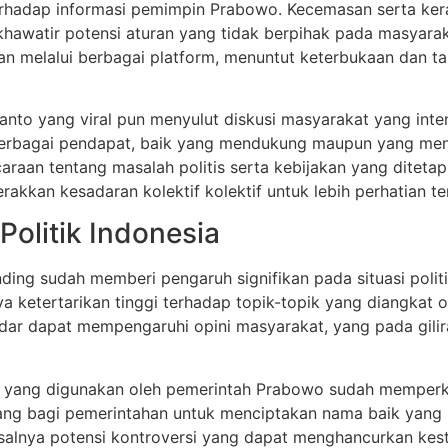
 terhadap informasi pemimpin Prabowo. Kecemasan serta kera
hawatir potensi aturan yang tidak berpihak pada masyarak
kan melalui berbagai platform, menuntut keterbukaan dan 
ianto yang viral pun menyulut diskusi masyarakat yang int
rbagai pendapat, baik yang mendukung maupun yang menen
caraan tentang masalah politis serta kebijakan yang dite
rakkan kesadaran kolektif kolektif untuk lebih perhatian t
olitik Indonesia
ing sudah memberi pengaruh signifikan pada situasi politik
ya ketertarikan tinggi terhadap topik-topik yang diangkat 
edar dapat mempengaruhi opini masyarakat, yang pada gil
i yang digunakan oleh pemerintah Prabowo sudah memperkua
luang bagi pemerintahan untuk menciptakan nama baik yang 
lnya potensi kontroversi yang dapat menghancurkan kestabi