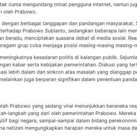
ni tak cuma mengundang minat pengguna internet, namun jug
n oleh Prabowo.
arnai dengan berbagai tanggapan dan pandangan masyarakat.
erhadap Prabowo Subianto, sedangkan beberapa lain membe
 beradu, menciptakan suasana debat di media sosial. Rea
 beragam grup coba menjaga posisi masing-masing masing-
lah meningkatnya kesadaran politis di kalangan publik. Sej
angan kabar serta kebijakan pemerintahan. Diskusi yang ter
i lebih dalam dan sinkron atas masalah yang dianggap pen
, melainkan juga berperan signifikan dalam penentuan pand
ntah Prabowo yang sedang viral menunjukkan beraneka re
ah-langkah yang dari oleh pemerintahan Prabowo. Merek
itif bagi negara, sampai-sampai dalam bidang perekonomi
mana netizen mengungkapkan harapan mereka untuk masa de