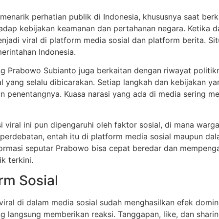
enarik perhatian publik di Indonesia, khususnya saat berk
rhadap kebijakan keamanan dan pertahanan negara. Ketika da
njadi viral di platform media sosial dan platform berita. S
erintahan Indonesia.
tang Prabowo Subianto juga berkaitan dengan riwayat politi
al yang selalu dibicarakan. Setiap langkah dan kebijakan yan
n penentangnya. Kuasa narasi yang ada di media sering 
 viral ini pun dipengaruhi oleh faktor sosial, di mana war
 perdebatan, entah itu di platform media sosial maupun dala
 informasi seputar Prabowo bisa cepat beredar dan mempenga
k terkini.
rm Sosial
iral di dalam media sosial sudah menghasilkan efek domin
ung langsung memberikan reaksi. Tanggapan, like, dan sha