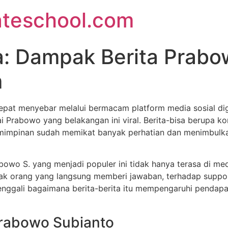
ateschool.com
ta: Dampak Berita Prabo
m
 cepat menyebar melalui bermacam platform media sosial di
ai Prabowo yang belakangan ini viral. Berita-bisa berupa k
emimpinan sudah memikat banyak perhatian dan menimbulka
bowo S. yang menjadi populer ini tidak hanya terasa di me
yak orang yang langsung memberi jawaban, terhadap support
 menggali bagaimana berita-berita itu mempengaruhi penda
Prabowo Subianto