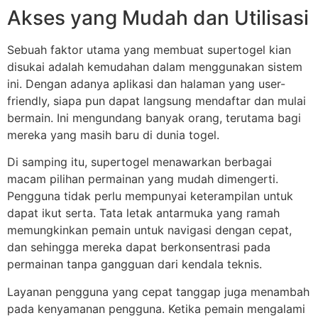
Akses yang Mudah dan Utilisasi
Sebuah faktor utama yang membuat supertogel kian
disukai adalah kemudahan dalam menggunakan sistem
ini. Dengan adanya aplikasi dan halaman yang user-
friendly, siapa pun dapat langsung mendaftar dan mulai
bermain. Ini mengundang banyak orang, terutama bagi
mereka yang masih baru di dunia togel.
Di samping itu, supertogel menawarkan berbagai
macam pilihan permainan yang mudah dimengerti.
Pengguna tidak perlu mempunyai keterampilan untuk
dapat ikut serta. Tata letak antarmuka yang ramah
memungkinkan pemain untuk navigasi dengan cepat,
dan sehingga mereka dapat berkonsentrasi pada
permainan tanpa gangguan dari kendala teknis.
Layanan pengguna yang cepat tanggap juga menambah
pada kenyamanan pengguna. Ketika pemain mengalami