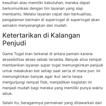
kesulitan atau memiliki kebutuhan, mereka dapat
berkomunikasi dengan tim layanan yang siap
membantu. Melalui layanan cepat dan berkualitas,
pengalaman bermain di supertogel di supertogel akan
semakin menyenangkan dan mudah.
Ketertarikan di Kalangan
Penjudi
Game Togel kian terkenal di antara pemain karena
aksesibilitas akses sebab tersedia. Banyak situs tempat
memberikan layanan super togel memungkinkan penjudi
untuk melakukan bet setiap saat serta di mana pun. Ini
memungkinkan banyak agar ikut serta tanpa
mengunjungi tempat fisik, menjadikan kegiatan ini
menjadi mudah bagi mereka yang memiliki punya waktu
sibuk.
Selain itu, beragamnya permainan yang ditawarkan dari