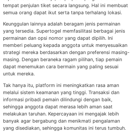
tempat penjulan tiket secara langsung. Hal ini membuat
semua orang dapat ikut serta tanpa terhalang lokasi.
Keunggulan lainnya adalah beragam jenis permainan
yang tersedia. Supertogel memfasilitasi berbagai jenis
permainan dan opsi nomor yang dapat dipilih. Ini
memberi peluang kepada anggota untuk menyesuaikan
strategi mereka berdasarkan dengan preferensi masing-
masing. Dengan beraneka ragam pilihan, tiap pemain
dapat menemukan cara bermain yang paling sesuai
untuk mereka.
Tak hanya itu, platform ini meningkatkan rasa aman
melalui sistem keamanan yang tinggi. Transaksi dan
informasi pribadi pemain dilindungi dengan baik,
sehingga anggota dapat merasa lebih aman saat
melakukan taruhan. Kepercayaan ini mengajak lebih
banyak agar bergabung dan menikmati pengalaman
yang disediakan, sehingga komunitas ini terus tumbuh.