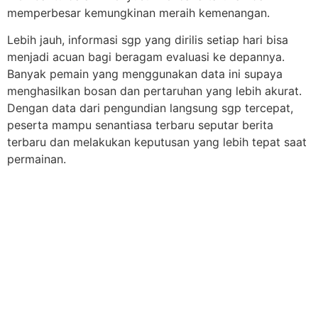
memperbesar kemungkinan meraih kemenangan.
Lebih jauh, informasi sgp yang dirilis setiap hari bisa
menjadi acuan bagi beragam evaluasi ke depannya.
Banyak pemain yang menggunakan data ini supaya
menghasilkan bosan dan pertaruhan yang lebih akurat.
Dengan data dari pengundian langsung sgp tercepat,
peserta mampu senantiasa terbaru seputar berita
terbaru dan melakukan keputusan yang lebih tepat saat
permainan.