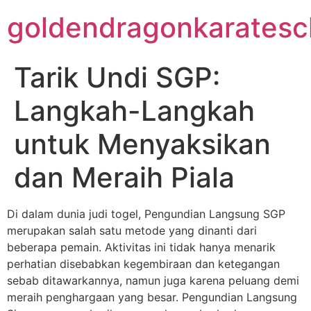
Skip
goldendragonkaratesc
to
content
Tarik Undi SGP:
Langkah-Langkah
untuk Menyaksikan
dan Meraih Piala
Di dalam dunia judi togel, Pengundian Langsung SGP
merupakan salah satu metode yang dinanti dari
beberapa pemain. Aktivitas ini tidak hanya menarik
perhatian disebabkan kegembiraan dan ketegangan
sebab ditawarkannya, namun juga karena peluang demi
meraih penghargaan yang besar. Pengundian Langsung