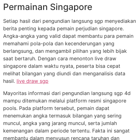
Permainan Singapore
Setiap hasil dari pengundian langsung sgp menyediakan
berita penting kepada pemain perjudian singapore.
Angka-angka yang valid dapat membantu para pemain
memahami pola-pola dan kecenderungan yang
berlangsung, dan mengambil pilihan yang lebih bijak
saat bertaruh. Dengan cara menonton live draw
singapore dalam waktu nyata, peserta bisa cepat
melihat bilangan yang diundi dan menganalisis data
hasil.
live draw sgp
Mayoritas informasi dari pengundian langsung sgp 4d
mampu ditemukan melalui platform resmi singapore
pools. Pada platform tersebut, pemain dapat
menemukan angka termasuk bilangan yang sering
muncul, angka yang jarang muncul, serta jumlah
kemenangan dalam periode tertentu. Fakta ini sangat
membantu dalam menyusun rencana taruhan dan