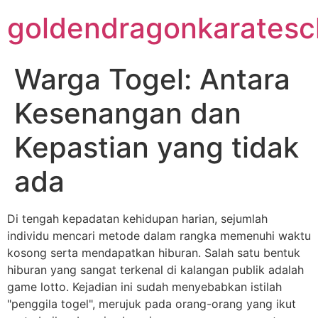
Skip
goldendragonkaratesc
to
content
Warga Togel: Antara
Kesenangan dan
Kepastian yang tidak
ada
Di tengah kepadatan kehidupan harian, sejumlah
individu mencari metode dalam rangka memenuhi waktu
kosong serta mendapatkan hiburan. Salah satu bentuk
hiburan yang sangat terkenal di kalangan publik adalah
game lotto. Kejadian ini sudah menyebabkan istilah
"penggila togel", merujuk pada orang-orang yang ikut