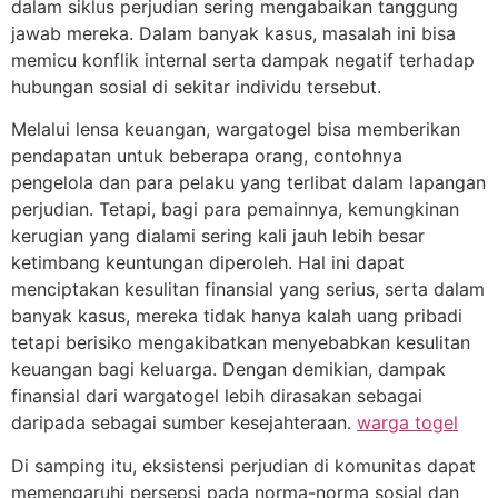
dalam siklus perjudian sering mengabaikan tanggung
jawab mereka. Dalam banyak kasus, masalah ini bisa
memicu konflik internal serta dampak negatif terhadap
hubungan sosial di sekitar individu tersebut.
Melalui lensa keuangan, wargatogel bisa memberikan
pendapatan untuk beberapa orang, contohnya
pengelola dan para pelaku yang terlibat dalam lapangan
perjudian. Tetapi, bagi para pemainnya, kemungkinan
kerugian yang dialami sering kali jauh lebih besar
ketimbang keuntungan diperoleh. Hal ini dapat
menciptakan kesulitan finansial yang serius, serta dalam
banyak kasus, mereka tidak hanya kalah uang pribadi
tetapi berisiko mengakibatkan menyebabkan kesulitan
keuangan bagi keluarga. Dengan demikian, dampak
finansial dari wargatogel lebih dirasakan sebagai
daripada sebagai sumber kesejahteraan.
warga togel
Di samping itu, eksistensi perjudian di komunitas dapat
memengaruhi persepsi pada norma-norma sosial dan