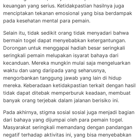
keuangan yang serius. Ketidakpastian hasilnya juga
menciptakan tekanan emosional yang bisa berdampak
pada kesehatan mental para pemain.
Selain itu, tidak sedikit orang tidak menyadari bahwa
bermain togel dapat menyebabkan ketergantungan.
Dorongan untuk menggapai hadiah besar seringkali
seringkali pemain melupakan isyarat bahaya dari
kecanduan. Mereka mungkin mulai saja mengeluarkan
waktu dan uang daripada yang seharusnya,
mengorbankan tanggung jawab yang lain di hidup
mereka. Keberadaan ketidakpastian terkait dengan hasil
tidak dapat ditebak memperburuk keadaan, membuat
banyak orang terjebak dalam jalanan berisiko ini.
Pada akhirnya, stigma sosial sosial juga menjadi bagian
dari bahaya yang dijumpai oleh para pemain togel.
Masyarakat seringkali memandang dengan pandangan
negatif terhadap aktivitas ini, yang bisa menyebabkan