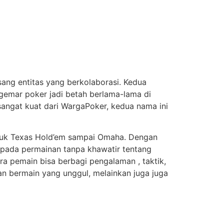
ang entitas yang berkolaborasi. Kedua
gemar poker jadi betah berlama-lama di
sangat kuat dari WargaPoker, kedua nama ini
asuk Texas Hold’em sampai Omaha. Dengan
ada permainan tanpa khawatir tentang
a pemain bisa berbagi pengalaman , taktik,
n bermain yang unggul, melainkan juga juga