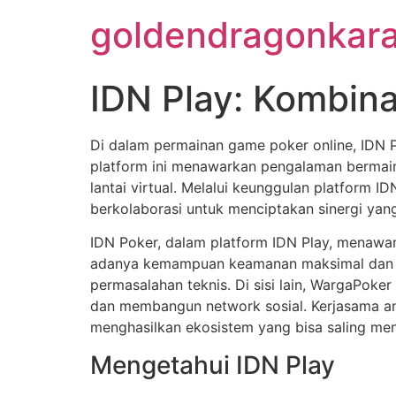
Skip
goldendragonkar
to
content
IDN Play: Kombina
Di dalam permainan game poker online, IDN 
platform ini menawarkan pengalaman bermain
lantai virtual. Melalui keunggulan platform 
berkolaborasi untuk menciptakan sinergi yang
IDN Poker, dalam platform IDN Play, menawa
adanya kemampuan keamanan maksimal dan a
permasalahan teknis. Di sisi lain, WargaPok
dan membangun network sosial. Kerjasama an
menghasilkan ekosistem yang bisa saling me
Mengetahui IDN Play