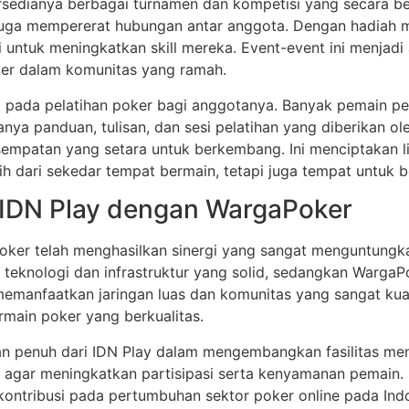
sedianya berbagai turnamen dan kompetisi yang secara ber
uga mempererat hubungan antar anggota. Dengan hadiah m
 untuk meningkatkan skill mereka. Event-event ini menjad
er dalam komunitas yang ramah.
ri pada pelatihan poker bagi anggotanya. Banyak pemain 
a panduan, tulisan, dan sesi pelatihan yang diberikan ol
mpatan yang setara untuk berkembang. Ini menciptakan li
ih dari sekedar tempat bermain, tetapi juga tempat untuk 
 IDN Play dengan WargaPoker
oker telah menghasilkan sinergi yang sangat menguntungka
 teknologi dan infrastruktur yang solid, sedangkan Warga
emanfaatkan jaringan luas dan komunitas yang sangat kua
main poker yang berkualitas.
n penuh dari IDN Play dalam mengembangkan fasilitas mena
k agar meningkatkan partisipasi serta kenyamanan pemain.
kontribusi pada pertumbuhan sektor poker online pada Ind