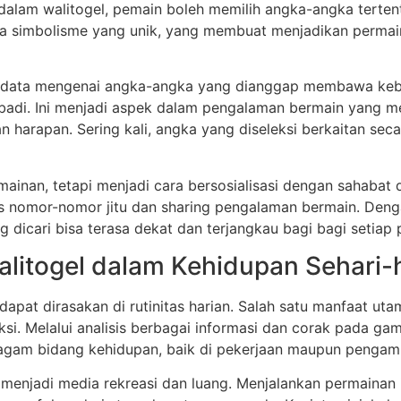
i dalam walitogel, pemain boleh memilih angka-angka terte
ta simbolisme yang unik, yang membuat menjadikan permaina
 data mengenai angka-angka yang dianggap membawa keber
pribadi. Ini menjadi aspek dalam pengalaman bermain yang
 harapan. Sering kali, angka yang diseleksi berkaitan sec
mainan, tetapi menjadi cara bersosialisasi dengan sahabat
s nomor-nomor jitu dan sharing pengalaman bermain. Denga
ng dicari bisa terasa dekat dan terjangkau bagi bagi setiap 
itogel dalam Kehidupan Sehari-h
pat dirasakan di rutinitas harian. Salah satu manfaat uta
i. Melalui analisis berbagai informasi dan corak pada gam
am bidang kehidupan, baik di pekerjaan maupun pengambil
i menjadi media rekreasi dan luang. Menjalankan permainan