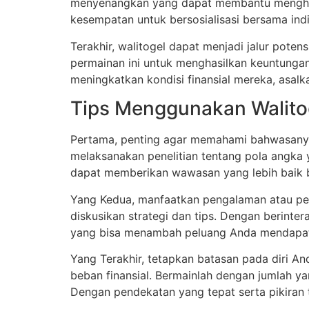
menyenangkan yang dapat membantu menghapus 
kesempatan untuk bersosialisasi bersama ind
Terakhir, walitogel dapat menjadi jalur pot
permainan ini untuk menghasilkan keuntungan
meningkatkan kondisi finansial mereka, asalk
Tips Menggunakan Walito
Pertama, penting agar memahami bahwasanya
melaksanakan penelitian tentang pola angka y
dapat memberikan wawasan yang lebih baik b
Yang Kedua, manfaatkan pengalaman atau pen
diskusikan strategi dan tips. Dengan berint
yang bisa menambah peluang Anda mendapatka
Yang Terakhir, tetapkan batasan pada diri An
beban finansial. Bermainlah dengan jumlah ya
Dengan pendekatan yang tepat serta pikiran