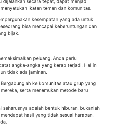
 dijalankan secara tepat, dapat menjadi
a menyatukan ikatan teman dan komunitas.
l mempergunakan kesempatan yang ada untuk
 seseorang bisa mencapai keberuntungan dan
ng bijak.
memaksimalkan peluang, Anda perlu
atat angka-angka yang kerap terjadi. Hal ini
n tidak ada jaminan.
. Bergabunglah ke komunitas atau grup yang
man mereka, serta menemukan metode baru
ni seharusnya adalah bentuk hiburan, bukanlah
 mendapat hasil yang tidak sesuai harapan.
da.