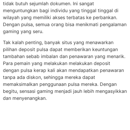
tidak butuh sejumlah dokumen. Ini sangat
menguntungkan bagi individu yang tinggal tinggal di
wilayah yang memiliki akses terbatas ke perbankan.
Dengan pulsa, semua orang bisa menikmati pengalaman
gaming yang seru.
Tak kalah penting, banyak situs yang menawarkan
pilihan deposit pulsa dapat memberikan keuntungan
tambahan sebab imbalan dan penawaran yang menarik.
Para pemain yang melakukan melakukan deposit
dengan pulsa kerap kali akan mendapatkan penawaran
tanpa ada diskon, sehingga mereka dapat
memaksimalkan penggunaan pulsa mereka. Dengan
begitu, sensasi gaming menjadi jauh lebih mengasyikkan
dan menyenangkan.