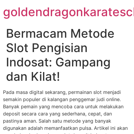
Skip
goldendragonkaratesc
to
content
Bermacam Metode
Slot Pengisian
Indosat: Gampang
dan Kilat!
Pada masa digital sekarang, permainan slot menjadi
semakin populer di kalangan penggemar judi online.
Banyak pemain yang mencoba cara untuk melakukan
deposit secara cara yang sederhana, cepat, dan
pastinya aman. Salah satu metode yang banyak
digunakan adalah memanfaatkan pulsa. Artikel ini akan