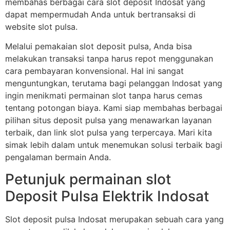
membahas berbagai cara slot deposit Indosat yang
dapat mempermudah Anda untuk bertransaksi di
website slot pulsa.
Melalui pemakaian slot deposit pulsa, Anda bisa
melakukan transaksi tanpa harus repot menggunakan
cara pembayaran konvensional. Hal ini sangat
menguntungkan, terutama bagi pelanggan Indosat yang
ingin menikmati permainan slot tanpa harus cemas
tentang potongan biaya. Kami siap membahas berbagai
pilihan situs deposit pulsa yang menawarkan layanan
terbaik, dan link slot pulsa yang terpercaya. Mari kita
simak lebih dalam untuk menemukan solusi terbaik bagi
pengalaman bermain Anda.
Petunjuk permainan slot
Deposit Pulsa Elektrik Indosat
Slot deposit pulsa Indosat merupakan sebuah cara yang