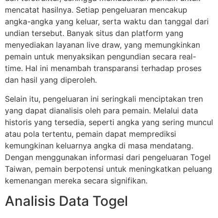
mencatat hasilnya. Setiap pengeluaran mencakup
angka-angka yang keluar, serta waktu dan tanggal dari
undian tersebut. Banyak situs dan platform yang
menyediakan layanan live draw, yang memungkinkan
pemain untuk menyaksikan pengundian secara real-
time. Hal ini menambah transparansi terhadap proses
dan hasil yang diperoleh.
Selain itu, pengeluaran ini seringkali menciptakan tren
yang dapat dianalisis oleh para pemain. Melalui data
historis yang tersedia, seperti angka yang sering muncul
atau pola tertentu, pemain dapat memprediksi
kemungkinan keluarnya angka di masa mendatang.
Dengan menggunakan informasi dari pengeluaran Togel
Taiwan, pemain berpotensi untuk meningkatkan peluang
kemenangan mereka secara signifikan.
Analisis Data Togel