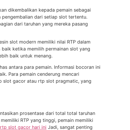
kan dikembalikan kepada pemain sebagai
pengembalian dari setiap slot tertentu.
agian dari taruhan yang mereka pasang
esin slot modern memiliki nilai RTP dalam
baik ketika memilih permainan slot yang
ebih baik untuk menang.
bahas antara para pemain. Informasi bocoran ini
baik. Para pemain cenderung mencari
slot gacor atau rtp slot pragmatic, yang
tasikan prosentase dari total total taruhan
emiliki RTP yang tinggi, pemain memiliki
rtp slot gacor hari ini
Jadi, sangat penting