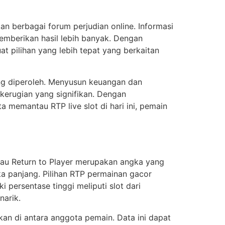
n berbagai forum perjudian online. Informasi
mberikan hasil lebih banyak. Dengan
 pilihan yang lebih tepat yang berkaitan
ng diperoleh. Menyusun keuangan dan
erugian yang signifikan. Dengan
 memantau RTP live slot di hari ini, pemain
atau Return to Player merupakan angka yang
a panjang. Pilihan RTP permainan gacor
persentase tinggi meliputi slot dari
narik.
an di antara anggota pemain. Data ini dapat