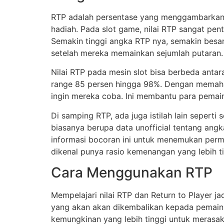
RTP adalah persentase yang menggambarkan 
hadiah. Pada slot game, nilai RTP sangat pe
Semakin tinggi angka RTP nya, semakin bes
setelah mereka memainkan sejumlah putaran.
Nilai RTP pada mesin slot bisa berbeda antar
range 85 persen hingga 98%. Dengan memaham
ingin mereka coba. Ini membantu para pemai
Di samping RTP, ada juga istilah lain seperti 
biasanya berupa data unofficial tentang angk
informasi bocoran ini untuk menemukan perma
dikenal punya rasio kemenangan yang lebih ti
Cara Menggunakan RTP
Mempelajari nilai RTP dan Return to Player ja
yang akan akan dikembalikan kepada pemain 
kemungkinan yang lebih tinggi untuk merasak