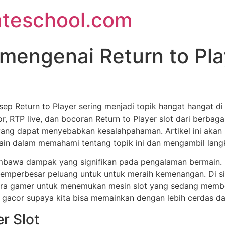
ateschool.com
 mengenai Return to Pl
nsep Return to Player sering menjadi topik hangat hangat 
or, RTP live, dan bocoran Return to Player slot dari berb
 yang dapat menyebabkan kesalahpahaman. Artikel ini ak
ain dalam memahami tentang topik ini dan mengambil lang
mbawa dampak yang signifikan pada pengalaman bermain. D
memperbesar peluang untuk untuk meraih kemenangan. Di s
 para gamer untuk menemukan mesin slot yang sedang memberi
 gacor supaya kita bisa memainkan dengan lebih cerdas dan
r Slot