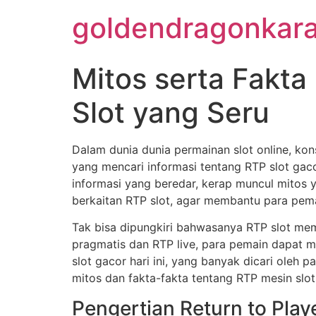
Skip
goldendragonkar
to
content
Mitos serta Fakta
Slot yang Seru
Dalam dunia dunia permainan slot online, ko
yang mencari informasi tentang RTP slot gac
informasi yang beredar, kerap muncul mitos
berkaitan RTP slot, agar membantu para pem
Tak bisa dipungkiri bahwasanya RTP slot me
pragmatis dan RTP live, para pemain dapat 
slot gacor hari ini, yang banyak dicari oleh
mitos dan fakta-fakta tentang RTP mesin slot
Pengertian Return to Playe