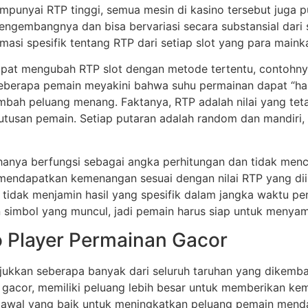
punyai RTP tinggi, semua mesin di kasino tersebut juga 
 pengembangnya dan bisa bervariasi secara substansial dari
masi spesifik tentang RTP dari setiap slot yang para maink
apat mengubah RTP slot dengan metode tertentu, contohny
eberapa pemain meyakini bahwa suhu permainan dapat “han
ah peluang menang. Faktanya, RTP adalah nilai yang tetap
utusan pemain. Setiap putaran adalah random dan mandiri, s
hanya berfungsi sebagai angka perhitungan dan tidak men
 mendapatkan kemenangan sesuai dengan nilai RTP yang dii
tidak menjamin hasil yang spesifik dalam jangka waktu pen
imbol yang muncul, jadi pemain harus siap untuk menyambu
o Player Permainan Gacor
jukkan seberapa banyak dari seluruh taruhan yang dikemba
ot gacor, memiliki peluang lebih besar untuk memberikan 
 awal yang baik untuk meningkatkan peluang pemain mendap