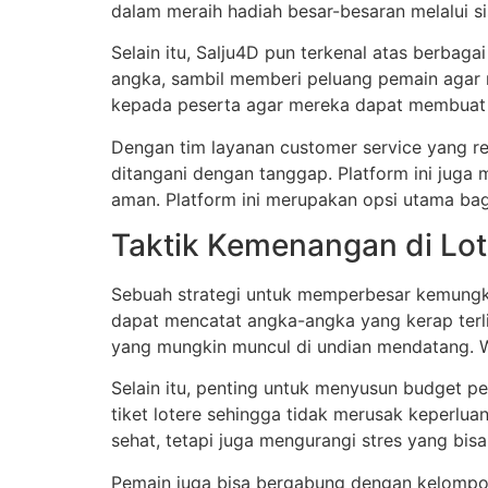
dalam meraih hadiah besar-besaran melalui si
Selain itu, Salju4D pun terkenal atas berba
angka, sambil memberi peluang pemain agar
kepada peserta agar mereka dapat membuat p
Dengan tim layanan customer service yang re
ditangani dengan tanggap. Platform ini jug
aman. Platform ini merupakan opsi utama bag
Taktik Kemenangan di Lot
Sebuah strategi untuk memperbesar kemungki
dapat mencatat angka-angka yang kerap terl
yang mungkin muncul di undian mendatang. W
Selain itu, penting untuk menyusun budget 
tiket lotere sehingga tidak merusak keperlu
sehat, tetapi juga mengurangi stres yang bis
Pemain juga bisa bergabung dengan kelompok 