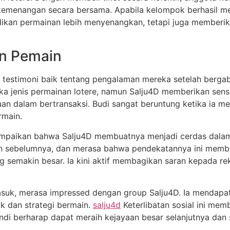
kemenangan secara bersama. Apabila kelompok berhasil me
adikan permainan lebih menyenangkan, tetapi juga memberi
n Pemain
 testimoni baik tentang pengalaman mereka setelah bergabu
ka jenis permainan lotere, namun Salju4D memberikan sens
an dalam bertransaksi. Budi sangat beruntung ketika ia m
rmain.
nyampaikan bahwa Salju4D membuatnya menjadi cerdas dalam 
kan sebelumnya, dan merasa bahwa pendekatannya ini membu
g semakin besar. Ia kini aktif membagikan saran kepada r
asuk, merasa impressed dengan group Salju4D. Ia mendapa
ik dan strategi bermain.
salju4d
Keterlibatan sosial ini me
i berharap dapat meraih kejayaan besar selanjutnya dan se