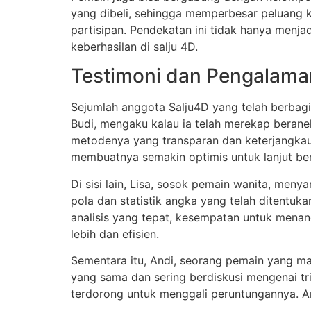
yang dibeli, sehingga memperbesar peluang 
partisipan. Pendekatan ini tidak hanya menj
keberhasilan di salju 4D.
Testimoni dan Pengalama
Sejumlah anggota Salju4D yang telah berbagi
Budi, mengaku kalau ia telah merekap berane
metodenya yang transparan dan keterjangkau
membuatnya semakin optimis untuk lanjut be
Di sisi lain, Lisa, sosok pemain wanita, me
pola dan statistik angka yang telah ditentu
analisis yang tepat, kesempatan untuk menan
lebih dan efisien.
Sementara itu, Andi, seorang pemain yang m
yang sama dan sering berdiskusi mengenai tr
terdorong untuk menggali peruntungannya. And