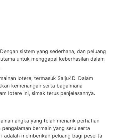
r. Dengan sistem yang sederhana, dan peluang
i utama untuk menggapai keberhasilan dalam
.
ainan lotere, termasuk Salju4D. Dalam
patkan kemenangan serta bagaimana
m lotere ini, simak terus penjelasannya.
ainan angka yang telah menarik perhatian
 pengalaman bermain yang seru serta
i adalah memberikan peluang bagi peserta