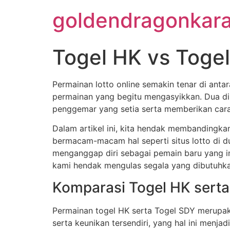
Skip
goldendragonkar
to
content
Togel HK vs Toge
Permainan lotto online semakin tenar di ant
permainan yang begitu mengasyikkan. Dua di
penggemar yang setia serta memberikan ca
Dalam artikel ini, kita hendak membanding
bermacam-macam hal seperti situs lotto di du
menganggap diri sebagai pemain baru yang ing
kami hendak mengulas segala yang dibutuhkan
Komparasi Togel HK serta
Permainan togel HK serta Togel SDY merupaka
serta keunikan tersendiri, yang hal ini menj