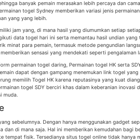
, sehingga banyak pemain merasakan lebih percaya dan cam
 Permainan togel Sydney memberikan variasi jenis permainan s
an yang yang lebih.
iki jam yang, di mana hasil yang diumumkan setiap setiap 
i data togel hari ini serta memantau hasil undian yang te
ik minat para pemain, termasuk metode pengundian lang
, memberikan sensasi yang mendekati seperti pengalaman 
platform permainan togel daring, Permainan togel HK serta 
pemain dapat dengan gampang menemukan link togel yang 
ung memilih Togel HK karena reputasinya yang kuat dian
Permainan togel SDY berciri khas dalam keberanian inovas
i muda.
e
yang sebelumnya. Dengan hanya menggunakan gadget sepert
saja dan di mana saja. Hal ini memberikan kemudahan bagi 
ke tempat fisik. Tersedianya situs togel online tidak han