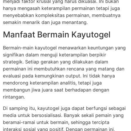
menjadi faktor krusial yang harus dikuasai. Ini bukan
hanya mengasah keterampilan permainan tetapi juga
menyebabkan kompleksitas permainan, membuatnya
semakin menarik dan juga menantang.
Manfaat Bermain Kayutogel
Bermain-main kayutogel menawarkan keuntungan yang
signifikan dalam menguji keterampilan berpikir
strategik. Setiap gerakan yang dilakukan dalam
permainan ini membutuhkan rencana yang matang dan
evaluasi pada kemungkinan output. Ini tidak hanya
mendorong keterampilan analitis, tetapi juga
membangun jiwa juara saat berhadapan dengan
rintangan.
Di samping itu, kayutogel juga dapat berfungsi sebagai
media untuk bersosialisasi. Banyak sekali pemain yang
beramai-ramai untuk bermain, sehingga tercipta
interaksi sosial yang positif. Dengan permainan ini,