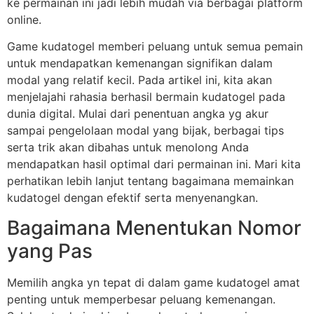
ke permainan ini jadi lebih mudah via berbagai platform
online.
Game kudatogel memberi peluang untuk semua pemain
untuk mendapatkan kemenangan signifikan dalam
modal yang relatif kecil. Pada artikel ini, kita akan
menjelajahi rahasia berhasil bermain kudatogel pada
dunia digital. Mulai dari penentuan angka yg akur
sampai pengelolaan modal yang bijak, berbagai tips
serta trik akan dibahas untuk menolong Anda
mendapatkan hasil optimal dari permainan ini. Mari kita
perhatikan lebih lanjut tentang bagaimana memainkan
kudatogel dengan efektif serta menyenangkan.
Bagaimana Menentukan Nomor
yang Pas
Memilih angka yn tepat di dalam game kudatogel amat
penting untuk memperbesar peluang kemenangan.