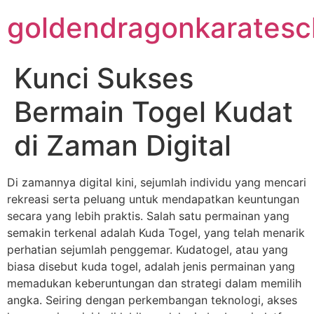
Skip
goldendragonkaratesc
to
content
Kunci Sukses
Bermain Togel Kudat
di Zaman Digital
Di zamannya digital kini, sejumlah individu yang mencari
rekreasi serta peluang untuk mendapatkan keuntungan
secara yang lebih praktis. Salah satu permainan yang
semakin terkenal adalah Kuda Togel, yang telah menarik
perhatian sejumlah penggemar. Kudatogel, atau yang
biasa disebut kuda togel, adalah jenis permainan yang
memadukan keberuntungan dan strategi dalam memilih
angka. Seiring dengan perkembangan teknologi, akses