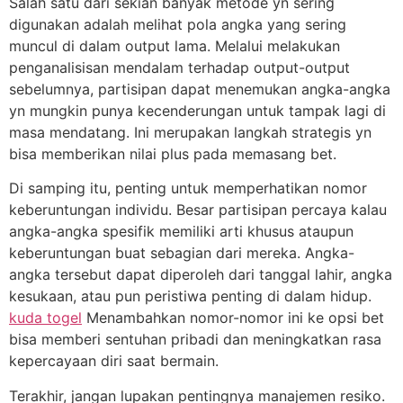
Salah satu dari sekian banyak metode yn sering
digunakan adalah melihat pola angka yang sering
muncul di dalam output lama. Melalui melakukan
penganalisisan mendalam terhadap output-output
sebelumnya, partisipan dapat menemukan angka-angka
yn mungkin punya kecenderungan untuk tampak lagi di
masa mendatang. Ini merupakan langkah strategis yn
bisa memberikan nilai plus pada memasang bet.
Di samping itu, penting untuk memperhatikan nomor
keberuntungan individu. Besar partisipan percaya kalau
angka-angka spesifik memiliki arti khusus ataupun
keberuntungan buat sebagian dari mereka. Angka-
angka tersebut dapat diperoleh dari tanggal lahir, angka
kesukaan, atau pun peristiwa penting di dalam hidup.
kuda togel
Menambahkan nomor-nomor ini ke opsi bet
bisa memberi sentuhan pribadi dan meningkatkan rasa
kepercayaan diri saat bermain.
Terakhir, jangan lupakan pentingnya manajemen resiko.