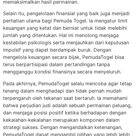
memaksimalkan hasil permainan.
Selain itu, pengelolaan finansial yang baik juga menjadi
perhatian utama bagi Pemuda Togel. Ia mengatur limit
keuangan yang ketat dan berniat untuk tidak melebihi
jumlah yang ditentukan. Hal ini menolong menjaga
kestabilan psikologis serta menjauhkan dari keputusan
impulsif yang dapat berdampak buruk. Dengan
mengelola keuangan secara bijak, PemudaTogel bisa
terus berpartisipasi dalam pertandingan tanpa
mengganggu kondisi finansinya secara menyeluruh.
Pada akhirnya, PemudaTogel selalu mencoba agar tetap
tenang dalam menghadapi dan tidak pernah mudah
terpengaruh oleh tekanan saat bertaruh. Ia memahami
bahwa perjudian judi adalah sebuah permainan peluang,
dan menjaga posisi positif ketika berhadapan dengan
kekalahan-kekalahan merupakan komponen dalam
strategi sukses. Dengan mengandalkan ketenangan,
PemudaTogel dapat mengambil pilihan yang lebih lebih