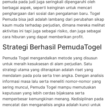
pemuda pada judi juga seringkali dipengaruhi oleh
berbagai aspek, seperti keinginan untuk mencari
penghargaan dari sosial dan pengalaman baru. Togel
Pemuda bisa jadi adalah lambang dari perubahan sikap
kaum muda terhadap perjudian, dimana mereka melihat
aktivitas ini tapi juga sebagai risiko, dan juga sebagai
cara hiburan yang dapat memberikan profit.
Strategi Berhasil PemudaTogel
Pemuda Togel mengandalkan metode yang disusun
untuk meraih kesuksesan di alam perjudian. Satu
strategi utama yang diterapkan adalah riset yang
mendalam pada pola serta tren angka. Dengan analisis
informasi masa lalu serta meneliti nomor-nomor yang
sering muncul, Pemuda Togel mampu memutuskan
keputusan yang lebih cerdas bijaksana serta
memperbesar kemungkinan menang. Kedisiplinan pada
mencatat dan menganalisis angka adalah kunci untuk