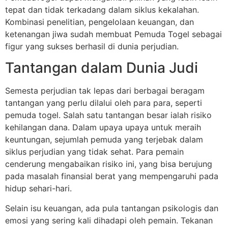
tepat dan tidak terkadang dalam siklus kekalahan.
Kombinasi penelitian, pengelolaan keuangan, dan
ketenangan jiwa sudah membuat Pemuda Togel sebagai
figur yang sukses berhasil di dunia perjudian.
Tantangan dalam Dunia Judi
Semesta perjudian tak lepas dari berbagai beragam
tantangan yang perlu dilalui oleh para para, seperti
pemuda togel. Salah satu tantangan besar ialah risiko
kehilangan dana. Dalam upaya upaya untuk meraih
keuntungan, sejumlah pemuda yang terjebak dalam
siklus perjudian yang tidak sehat. Para pemain
cenderung mengabaikan risiko ini, yang bisa berujung
pada masalah finansial berat yang mempengaruhi pada
hidup sehari-hari.
Selain isu keuangan, ada pula tantangan psikologis dan
emosi yang sering kali dihadapi oleh pemain. Tekanan