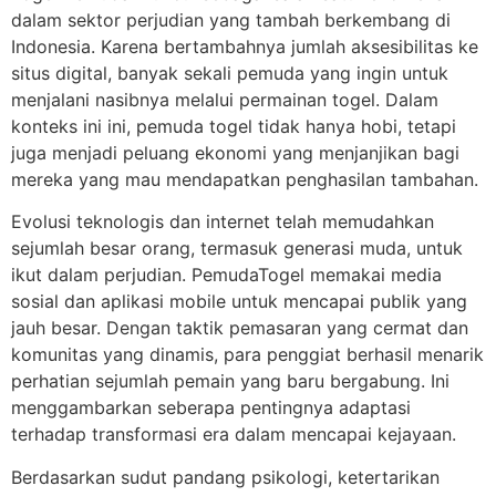
dalam sektor perjudian yang tambah berkembang di
Indonesia. Karena bertambahnya jumlah aksesibilitas ke
situs digital, banyak sekali pemuda yang ingin untuk
menjalani nasibnya melalui permainan togel. Dalam
konteks ini ini, pemuda togel tidak hanya hobi, tetapi
juga menjadi peluang ekonomi yang menjanjikan bagi
mereka yang mau mendapatkan penghasilan tambahan.
Evolusi teknologis dan internet telah memudahkan
sejumlah besar orang, termasuk generasi muda, untuk
ikut dalam perjudian. PemudaTogel memakai media
sosial dan aplikasi mobile untuk mencapai publik yang
jauh besar. Dengan taktik pemasaran yang cermat dan
komunitas yang dinamis, para penggiat berhasil menarik
perhatian sejumlah pemain yang baru bergabung. Ini
menggambarkan seberapa pentingnya adaptasi
terhadap transformasi era dalam mencapai kejayaan.
Berdasarkan sudut pandang psikologi, ketertarikan