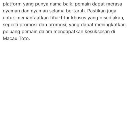
platform yang punya nama baik, pemain dapat merasa
nyaman dan nyaman selama bertaruh. Pastikan juga
untuk memanfaatkan fitur-fitur khusus yang disediakan,
seperti promosi dan promosi, yang dapat meningkatkan
peluang pemain dalam mendapatkan kesuksesan di
Macau Toto.