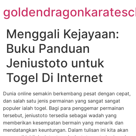
Skip
goldendragonkaratesc
to
content
Menggali Kejayaan:
Buku Panduan
Jeniustoto untuk
Togel Di Internet
Dunia online semakin berkembang pesat dengan cepat,
dan salah satu jenis permainan yang sangat sangat
populer ialah togel. Bagi para penggemar permainan
tersebut, jeniustoto tersedia sebagai wadah yang
memberikan kesempatan bermain yang menarik dan
mendatangkan keuntungan. Dalam tulisan ini kita akan