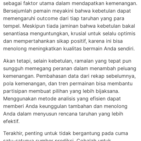
sebagai faktor utama dalam mendapatkan kemenangan.
Bersejumlah pemain meyakini bahwa kebetulan dapat
memengaruhi outcome dari tiap taruhan yang para
tempel. Meskipun tiada jaminan bahwa kebetulan bakal
senantiasa menguntungkan, krusial untuk selalu optimis
dan mempertahankan sikap positif, karena ini bisa
menolong meningkatkan kualitas bermain Anda sendiri.
Akan tetapi, selain kebetulan, ramalan yang tepat pun
sungguh memegang peranan dalam menambah peluang
kemenangan. Pembahasan data dari rekap sebelumnya,
pola kemenangan, dan tren permainan bisa membantu
partisipan membuat pilihan yang lebih bijaksana.
Menggunakan metode analisis yang efisien dapat
memberi Anda keunggulan tambahan dan menolong
Anda dalam menyusun rencana taruhan yang lebih
efektif.
Terakhir, penting untuk tidak bergantung pada cuma
satu-satunya sumber prediksi. Cobalah untuk