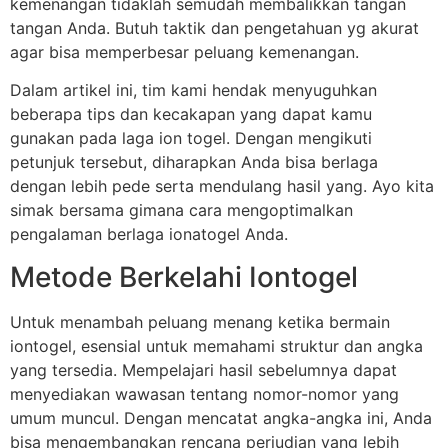
kemenangan tidaklah semudah membalikkan tangan
tangan Anda. Butuh taktik dan pengetahuan yg akurat
agar bisa memperbesar peluang kemenangan.
Dalam artikel ini, tim kami hendak menyuguhkan
beberapa tips dan kecakapan yang dapat kamu
gunakan pada laga ion togel. Dengan mengikuti
petunjuk tersebut, diharapkan Anda bisa berlaga
dengan lebih pede serta mendulang hasil yang. Ayo kita
simak bersama gimana cara mengoptimalkan
pengalaman berlaga ionatogel Anda.
Metode Berkelahi Iontogel
Untuk menambah peluang menang ketika bermain
iontogel, esensial untuk memahami struktur dan angka
yang tersedia. Mempelajari hasil sebelumnya dapat
menyediakan wawasan tentang nomor-nomor yang
umum muncul. Dengan mencatat angka-angka ini, Anda
bisa mengembangkan rencana perjudian yang lebih