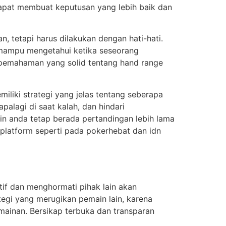
apat membuat keputusan yang lebih baik dan
n, tetapi harus dilakukan dengan hati-hati.
 mampu mengetahui ketika seseorang
ki pemahaman yang solid tentang hand range
miliki strategi yang jelas tentang seberapa
alagi di saat kalah, dan hindari
in anda tetap berada pertandingan lebih lama
 platform seperti pada pokerhebat dan idn
tif dan menghormati pihak lain akan
tegi yang merugikan pemain lain, karena
mainan. Bersikap terbuka dan transparan