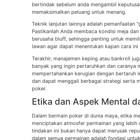
bertindak sebelum anda mengambil keputusa
memaksimalkan peluang untuk menang.
Teknik lanjutan lainnya adalah pemanfaatan "g
Pastikanlah Anda membaca kondisi meja dan 
berusaha bluff, sehingga penting untuk memi
lawan agar dapat menentukan kapan cara ini 
Terakhir, manajemen keping atau bankroll juga
banyak yang ingin pertaruhkan dan caranya m
mempertahankan kerugian dengan bertaruh leb
dan dapat menggali berbagai strategi serta 
poker.
Etika dan Aspek Mental 
Dalam bermain poker di dunia maya, etika me
menciptakan atmosfer permainan yang lebih m
tindakan ini bukan hanya dapat merusak repu
dalam semua permainan adalah fondasi untuk