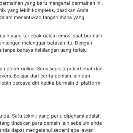
permainan yang baru mengenal permainan ini.
ik yang lebih kompleks, pastikan Anda
a dalam menentukan tangan mana yang
emain yang terjebak dalam emosi saat bermain
dan jangan melanggar batasan itu. Dengan
 tanpa bahaya kehilangan uang terlalu
n poker online. Situs seperti pokerhebat dan
rs. Belajar dari cerita pemain lain dan
bih percaya diri ketika bermain di platform-
Anda. Satu teknik yang perlu dipahami adalah
ntang tindakan para pemain lain sebelum anda
 anda dapat mengetahui seperti apa lawan