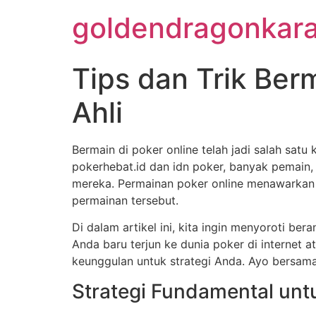
Skip
goldendragonkar
to
content
Tips dan Trik Ber
Ahli
Bermain di poker online telah jadi salah satu
pokerhebat.id dan idn poker, banyak pemain,
mereka. Permainan poker online menawarkan 
permainan tersebut.
Di dalam artikel ini, kita ingin menyoroti b
Anda baru terjun ke dunia poker di internet 
keunggulan untuk strategi Anda. Ayo bersama
Strategi Fundamental unt