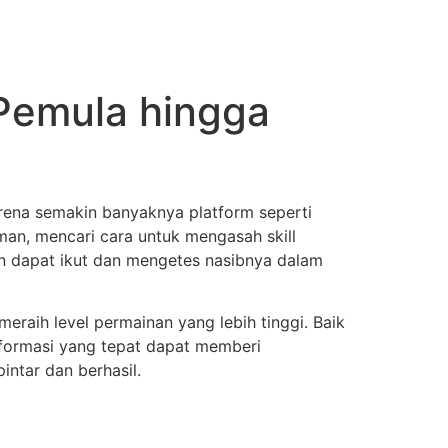
 Pemula hingga
Karena semakin banyaknya platform seperti
man, mencari cara untuk mengasah skill
n dapat ikut dan mengetes nasibnya dalam
eraih level permainan yang lebih tinggi. Baik
informasi yang tepat dapat memberi
ntar dan berhasil.