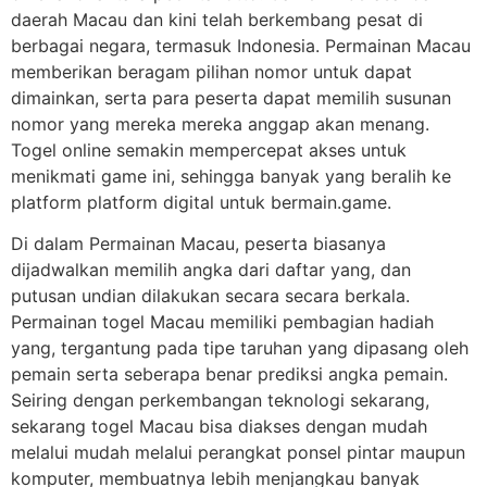
daerah Macau dan kini telah berkembang pesat di
berbagai negara, termasuk Indonesia. Permainan Macau
memberikan beragam pilihan nomor untuk dapat
dimainkan, serta para peserta dapat memilih susunan
nomor yang mereka mereka anggap akan menang.
Togel online semakin mempercepat akses untuk
menikmati game ini, sehingga banyak yang beralih ke
platform platform digital untuk bermain.game.
Di dalam Permainan Macau, peserta biasanya
dijadwalkan memilih angka dari daftar yang, dan
putusan undian dilakukan secara secara berkala.
Permainan togel Macau memiliki pembagian hadiah
yang, tergantung pada tipe taruhan yang dipasang oleh
pemain serta seberapa benar prediksi angka pemain.
Seiring dengan perkembangan teknologi sekarang,
sekarang togel Macau bisa diakses dengan mudah
melalui mudah melalui perangkat ponsel pintar maupun
komputer, membuatnya lebih menjangkau banyak