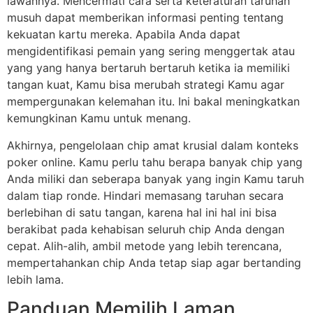
lawannya. Mencermati cara serta keteraturan taruhan
musuh dapat memberikan informasi penting tentang
kekuatan kartu mereka. Apabila Anda dapat
mengidentifikasi pemain yang sering menggertak atau
yang yang hanya bertaruh bertaruh ketika ia memiliki
tangan kuat, Kamu bisa merubah strategi Kamu agar
mempergunakan kelemahan itu. Ini bakal meningkatkan
kemungkinan Kamu untuk menang.
Akhirnya, pengelolaan chip amat krusial dalam konteks
poker online. Kamu perlu tahu berapa banyak chip yang
Anda miliki dan seberapa banyak yang ingin Kamu taruh
dalam tiap ronde. Hindari memasang taruhan secara
berlebihan di satu tangan, karena hal ini hal ini bisa
berakibat pada kehabisan seluruh chip Anda dengan
cepat. Alih-alih, ambil metode yang lebih terencana,
mempertahankan chip Anda tetap siap agar bertanding
lebih lama.
Panduan Memilih Laman