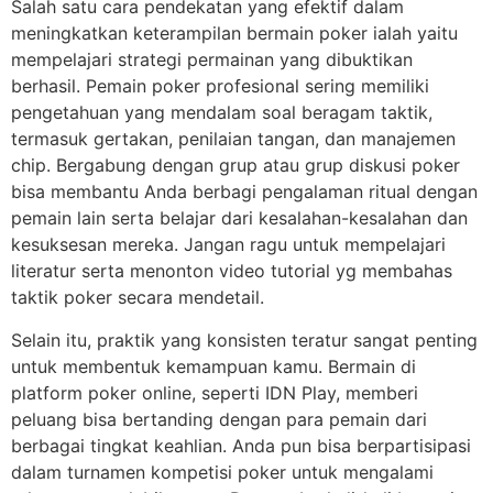
Salah satu cara pendekatan yang efektif dalam
meningkatkan keterampilan bermain poker ialah yaitu
mempelajari strategi permainan yang dibuktikan
berhasil. Pemain poker profesional sering memiliki
pengetahuan yang mendalam soal beragam taktik,
termasuk gertakan, penilaian tangan, dan manajemen
chip. Bergabung dengan grup atau grup diskusi poker
bisa membantu Anda berbagi pengalaman ritual dengan
pemain lain serta belajar dari kesalahan-kesalahan dan
kesuksesan mereka. Jangan ragu untuk mempelajari
literatur serta menonton video tutorial yg membahas
taktik poker secara mendetail.
Selain itu, praktik yang konsisten teratur sangat penting
untuk membentuk kemampuan kamu. Bermain di
platform poker online, seperti IDN Play, memberi
peluang bisa bertanding dengan para pemain dari
berbagai tingkat keahlian. Anda pun bisa berpartisipasi
dalam turnamen kompetisi poker untuk mengalami