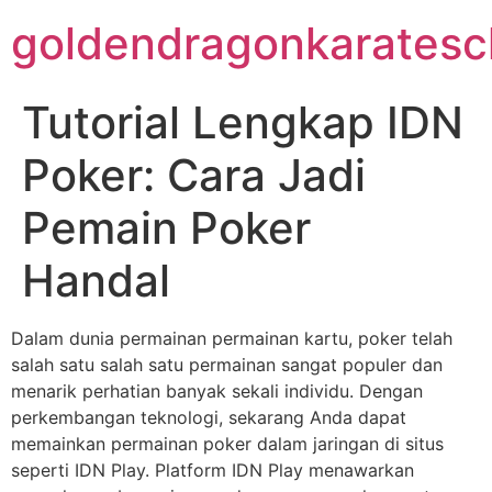
Skip
goldendragonkaratesc
to
content
Tutorial Lengkap IDN
Poker: Cara Jadi
Pemain Poker
Handal
Dalam dunia permainan permainan kartu, poker telah
salah satu salah satu permainan sangat populer dan
menarik perhatian banyak sekali individu. Dengan
perkembangan teknologi, sekarang Anda dapat
memainkan permainan poker dalam jaringan di situs
seperti IDN Play. Platform IDN Play menawarkan