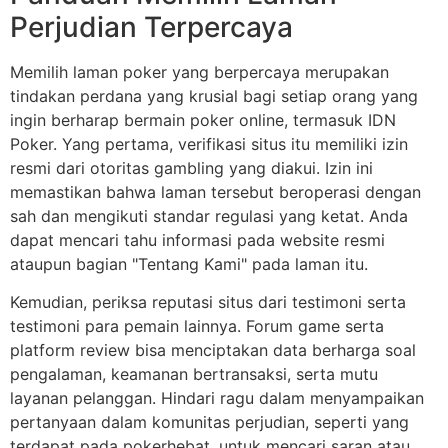
Perjudian Terpercaya
Memilih laman poker yang berpercaya merupakan
tindakan perdana yang krusial bagi setiap orang yang
ingin berharap bermain poker online, termasuk IDN
Poker. Yang pertama, verifikasi situs itu memiliki izin
resmi dari otoritas gambling yang diakui. Izin ini
memastikan bahwa laman tersebut beroperasi dengan
sah dan mengikuti standar regulasi yang ketat. Anda
dapat mencari tahu informasi pada website resmi
ataupun bagian "Tentang Kami" pada laman itu.
Kemudian, periksa reputasi situs dari testimoni serta
testimoni para pemain lainnya. Forum game serta
platform review bisa menciptakan data berharga soal
pengalaman, keamanan bertransaksi, serta mutu
layanan pelanggan. Hindari ragu dalam menyampaikan
pertanyaan dalam komunitas perjudian, seperti yang
terdapat pada pokerhebat, untuk mencari saran atau