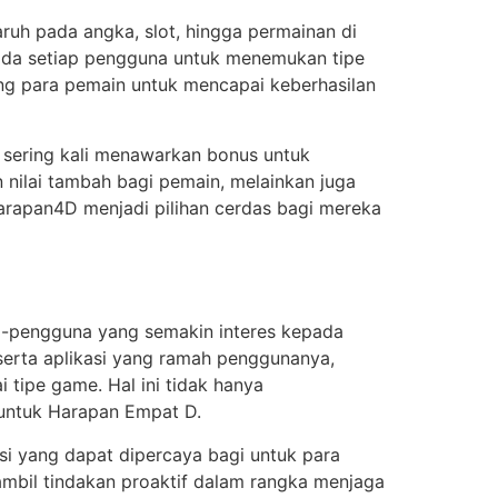
aruh pada angka, slot, hingga permainan di
epada setiap pengguna untuk menemukan tipe
g para pemain untuk mencapai keberhasilan
 sering kali menawarkan bonus untuk
 nilai tambah bagi pemain, melainkan juga
rapan4D menjadi pilihan cerdas bagi mereka
-pengguna yang semakin interes kepada
serta aplikasi yang ramah penggunanya,
 tipe game. Hal ini tidak hanya
untuk Harapan Empat D.
i yang dapat dipercaya bagi untuk para
ambil tindakan proaktif dalam rangka menjaga