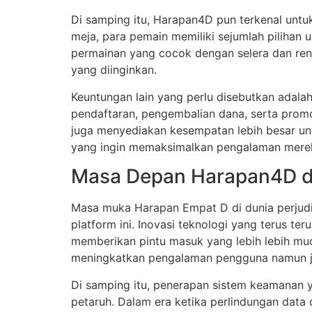
Di samping itu, Harapan4D pun terkenal untuk
meja, para pemain memiliki sejumlah pilihan
permainan yang cocok dengan selera dan re
yang diinginkan.
Keuntungan lain yang perlu disebutkan adal
pendaftaran, pengembalian dana, serta promo
juga menyediakan kesempatan lebih besar u
yang ingin memaksimalkan pengalaman merek
Masa Depan Harapan4D d
Masa muka Harapan Empat D di dunia perjud
platform ini. Inovasi teknologi yang terus 
memberikan pintu masuk yang lebih lebih mud
meningkatkan pengalaman pengguna namun ju
Di samping itu, penerapan sistem keamanan 
petaruh. Dalam era ketika perlindungan data