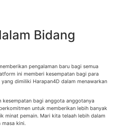
dalam Bidang
g memberikan pengalaman baru bagi semua
latform ini memberi kesempatan bagi para
n yang dimiliki Harapan4D dalam menawarkan
an kesempatan bagi anggota anggotanya
ni berkomitmen untuk memberikan lebih banyak
k minat pemain. Mari kita telaah lebih dalam
masa kini.