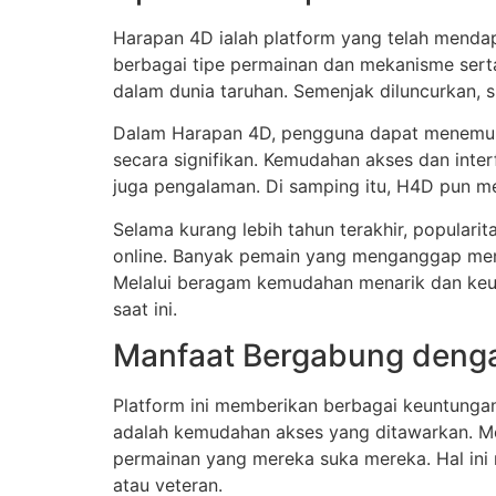
Harapan 4D ialah platform yang telah menda
berbagai tipe permainan dan mekanisme sert
dalam dunia taruhan. Semenjak diluncurkan, 
Dalam Harapan 4D, pengguna dapat menemuka
secara signifikan. Kemudahan akses dan inte
juga pengalaman. Di samping itu, H4D pun m
Selama kurang lebih tahun terakhir, popula
online. Banyak pemain yang menganggap me
Melalui beragam kemudahan menarik dan keun
saat ini.
Manfaat Bergabung deng
Platform ini memberikan berbagai keuntungan
adalah kemudahan akses yang ditawarkan. Me
permainan yang mereka suka mereka. Hal in
atau veteran.