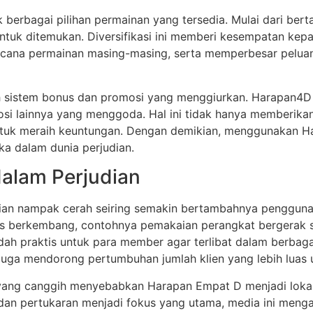
 berbagai pilihan permainan yang tersedia. Mulai dari bert
 untuk ditemukan. Diversifikasi ini memberi kesempatan k
ncana permainan masing-masing, serta memperbesar peluan
ah sistem bonus dan promosi yang menggiurkan. Harapan4D
si lainnya yang menggoda. Hal ini tidak hanya memberikan
ntuk meraih keuntungan. Dengan demikian, menggunakan Ha
a dalam dunia perjudian.
alam Perjudian
ian nampak cerah seiring semakin bertambahnya pengguna
terus berkembang, contohnya pemakaian perangkat bergerak 
ah praktis untuk para member agar terlibat dalam berbagai
ga mendorong pertumbuhan jumlah klien yang lebih luas 
yang canggih menyebabkan Harapan Empat D menjadi lokas
 dan pertukaran menjadi fokus yang utama, media ini meng