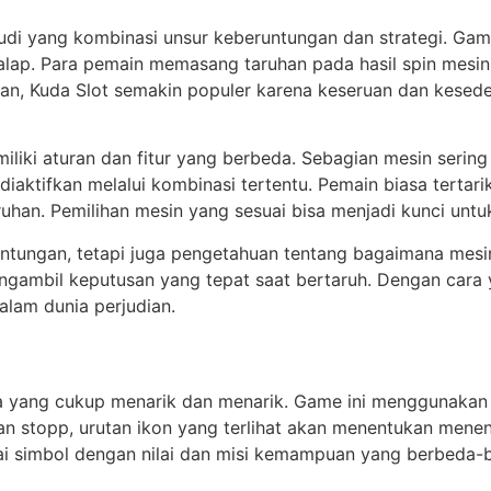
udi yang kombinasi unsur keberuntungan dan strategi. Game 
ap. Para pemain memasang taruhan pada hasil spin mesin
ian, Kuda Slot semakin populer karena keseruan dan kese
iliki aturan dan fitur yang berbeda. Sebagian mesin serin
diaktifkan melalui kombinasi tertentu. Pemain biasa terta
ruhan. Pemilihan mesin yang sesuai bisa menjadi kunci u
ntungan, tetapi juga pengetahuan tentang bagaimana mesi
gambil keputusan yang tepat saat bertaruh. Dengan cara 
lam dunia perjudian.
erja yang cukup menarik dan menarik. Game ini menggunaka
gan stopp, urutan ikon yang terlihat akan menentukan m
gai simbol dengan nilai dan misi kemampuan yang berbeda-b