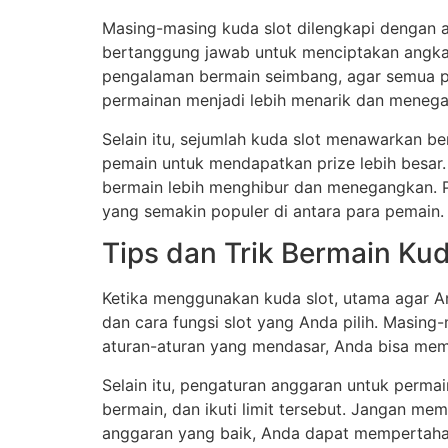
Masing-masing kuda slot dilengkapi dengan
bertanggung jawab untuk menciptakan angka 
pengalaman bermain seimbang, agar semua pe
permainan menjadi lebih menarik dan meneg
Selain itu, sejumlah kuda slot menawarkan b
pemain untuk mendapatkan prize lebih besar
bermain lebih menghibur dan menegangkan. P
yang semakin populer di antara para pemain.
Tips dan Trik Bermain Kud
Ketika menggunakan kuda slot, utama agar 
dan cara fungsi slot yang Anda pilih. Masin
aturan-aturan yang mendasar, Anda bisa mem
Selain itu, pengaturan anggaran untuk perma
bermain, dan ikuti limit tersebut. Jangan m
anggaran yang baik, Anda dapat mempertaha