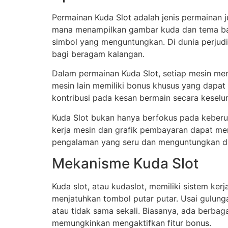
Permainan Kuda Slot adalah jenis permainan j
mana menampilkan gambar kuda dan tema bal
simbol yang menguntungkan. Di dunia perjud
bagi beragam kalangan.
Dalam permainan Kuda Slot, setiap mesin mem
mesin lain memiliki bonus khusus yang dapat 
kontribusi pada kesan bermain secara keselu
Kuda Slot bukan hanya berfokus pada keberu
kerja mesin dan grafik pembayaran dapat men
pengalaman yang seru dan menguntungkan da
Mekanisme Kuda Slot
Kuda slot, atau kudaslot, memiliki sistem k
menjatuhkan tombol putar putar. Usai gulun
atau tidak sama sekali. Biasanya, ada berba
memungkinkan mengaktifkan fitur bonus.