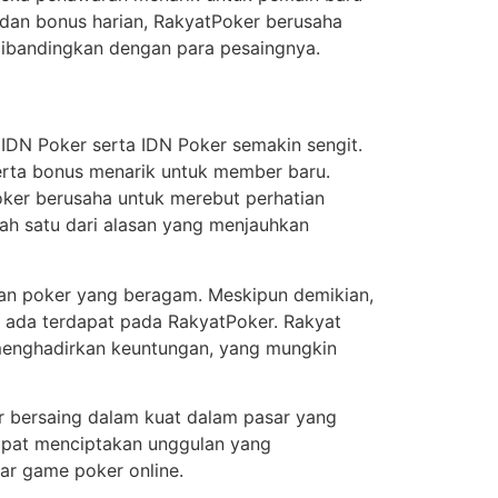
n dan bonus harian, RakyatPoker berusaha
dibandingkan dengan para pesaingnya.
 IDN Poker serta IDN Poker semakin sengit.
erta bonus menarik untuk member baru.
ker berusaha untuk merebut perhatian
lah satu dari alasan yang menjauhkan
ainan poker yang beragam. Meskipun demikian,
 ada terdapat pada RakyatPoker. Rakyat
 menghadirkan keuntungan, yang mungkin
 bersaing dalam kuat dalam pasar yang
apat menciptakan unggulan yang
ar game poker online.