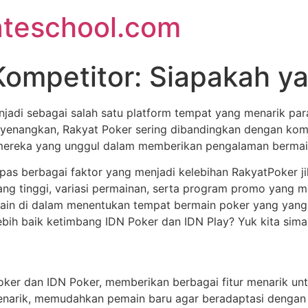
ateschool.com
Kompetitor: Siapakah y
njadi sebagai salah satu platform tempat yang menarik pa
enangkan, Rakyat Poker sering dibandingkan dengan komp
a mereka yang unggul dalam memberikan pengalaman bermain
pas berbagai faktor yang menjadi kelebihan RakyatPoker ji
ang tinggi, variasi permainan, serta program promo yang me
ain di dalam menentukan tempat bermain poker yang yang
h baik ketimbang IDN Poker dan IDN Play? Yuk kita simak
ker dan IDN Poker, memberikan berbagai fitur menarik un
arik, memudahkan pemain baru agar beradaptasi dengan cep