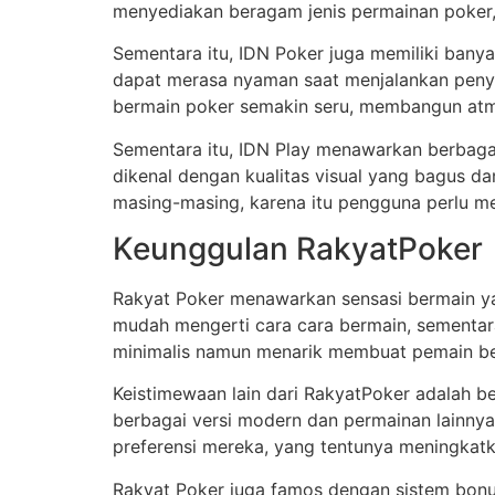
menyediakan beragam jenis permainan poker, 
Sementara itu, IDN Poker juga memiliki bany
dapat merasa nyaman saat menjalankan penyi
bermain poker semakin seru, membangun atmo
Sementara itu, IDN Play menawarkan berbaga
dikenal dengan kualitas visual yang bagus d
masing-masing, karena itu pengguna perlu men
Keunggulan RakyatPoker
Rakyat Poker menawarkan sensasi bermain ya
mudah mengerti cara cara bermain, sementara
minimalis namun menarik membuat pemain bet
Keistimewaan lain dari RakyatPoker adalah b
berbagai versi modern dan permainan lainny
preferensi mereka, yang tentunya meningkatka
Rakyat Poker juga famos dengan sistem bonu