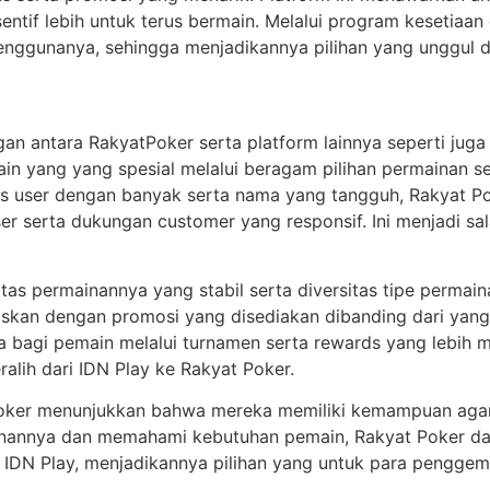
entif lebih untuk terus bermain. Melalui program kesetiaa
penggunanya, sehingga menjadikannya pilihan yang unggul 
an antara RakyatPoker serta platform lainnya seperti juga
 yang yang spesial melalui beragam pilihan permainan s
 user dengan banyak serta nama yang tangguh, Rakyat Po
er serta dukungan customer yang responsif. Ini menjadi sa
litas permainannya yang stabil serta diversitas tipe perm
kan dengan promosi yang disediakan dibanding dari yang
ra bagi pemain melalui turnamen serta rewards yang lebih
alih dari IDN Play ke Rakyat Poker.
Poker menunjukkan bahwa mereka memiliki kemampuan agar
anannya dan memahami kebutuhan pemain, Rakyat Poker d
IDN Play, menjadikannya pilihan yang untuk para penggem