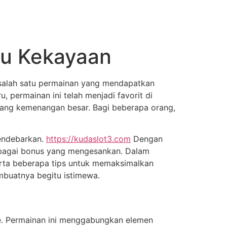
ju Kekayaan
n salah satu permainan yang mendapatkan
permainan ini telah menjadi favorit di
lang kemenangan besar. Bagi beberapa orang,
mendebarkan.
https://kudaslot3.com
Dengan
rbagai bonus yang mengesankan. Dalam
serta beberapa tips untuk memaksimalkan
mbuatnya begitu istimewa.
e. Permainan ini menggabungkan elemen