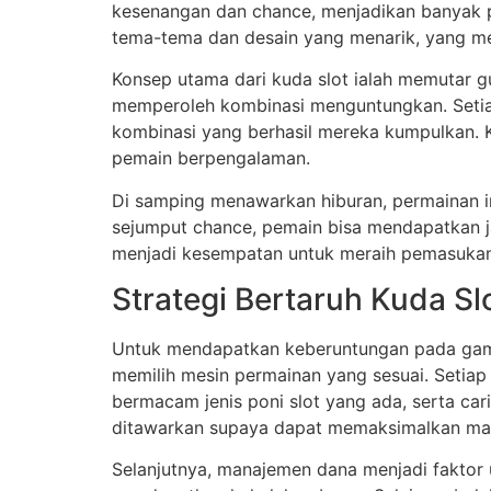
kesenangan dan chance, menjadikan banyak p
tema-tema dan desain yang menarik, yang me
Konsep utama dari kuda slot ialah memutar g
memperoleh kombinasi menguntungkan. Setiap
kombinasi yang berhasil mereka kumpulkan. 
pemain berpengalaman.
Di samping menawarkan hiburan, permainan i
sejumput chance, pemain bisa mendapatkan jac
menjadi kesempatan untuk meraih pemasuka
Strategi Bertaruh Kuda Sl
Untuk mendapatkan keberuntungan pada game p
memilih mesin permainan yang sesuai. Setiap m
bermacam jenis poni slot yang ada, serta ca
ditawarkan supaya dapat memaksimalkan ma
Selanjutnya, manajemen dana menjadi faktor u