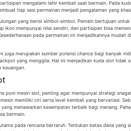
artisipan mengalami lahir kembali saat bermain. Pada ku
mbuat tiap sesi permainan menjadi pengalaman yang khas
ulungan yang berisi simbol-simbol. Pemain bertujuan untu
 ikon mempunyai nilai sendiri, dan partisipan bisa memen
Kesederhanaan pada permainan ini menjadikannya mudah dia
ni juga merupakan sumber potensi chance bagi banyak indi
kpot yang menggila. Hal ini menjadikan kuda slot tidak se
n keuangan.
ot
oni mesin slot, penting agar mempunyai strategi snagat 
esin memiliki ciri serta level kembali yang bervariasi. Seb
ri yang menawarkan kesempatan terbaik bagi menang. Paham
sa bermain.
tama pada rencana bertaruh. Tentukan batas dana yang akan